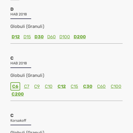
D
HAB 2018
Globuli (Granuli)
D12
D15
D30
D60
D100
D200
C
HAB 2018
Globuli (Granuli)
C6
C7
C9
C10
C12
C15
C30
C60
C100
C200
C
Korsakoff
Globuli (Granuli)