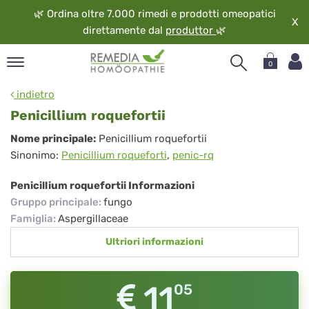
🌿
Ordina oltre 7.000 rimedi e prodotti omeopatici
X
direttamente dal
produttor
🌿
0
pand
indietro
ngua
Penicillium roquefortii
pand
Penicillium
Nome principale:
Penicillium roquefortii
op
Sinonimo:
Penicillium roqueforti
,
penic-rq
roquefortii
pand
eopatia
Penicillium roquefortii Informazioni
pand
Gruppo principale
:
fungo
vizio
Famiglia
:
Aspergillaceae
pand
Ultriori informazioni
guardo
11
05