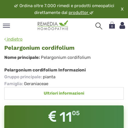
🌿
Ordina oltre 7.000 rimedi e prodotti omeopatici
X
direttamente dal
produttor
🌿
0
pand
indietro
ngua
Pelargonium cordifolium
pand
Pelargonium
Nome principale:
Pelargonium cordifolium
op
cordifolium
pand
Pelargonium cordifolium Informazioni
eopatia
Gruppo principale
:
pianta
pand
Famiglia
:
Geraniaceae
vizio
Ultriori informazioni
pand
guardo
11
05