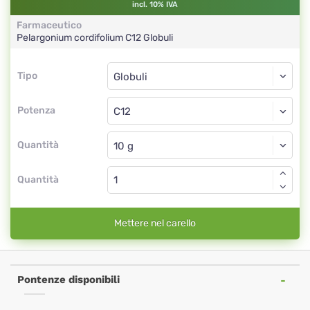
incl. 10% IVA
Farmaceutico
Pelargonium cordifolium
C12
Globuli
Tipo
Tipo
Globuli
Potenza
C12
Globuli
Quantità
Quantità
Mettere nel carello
Pontenze disponibili