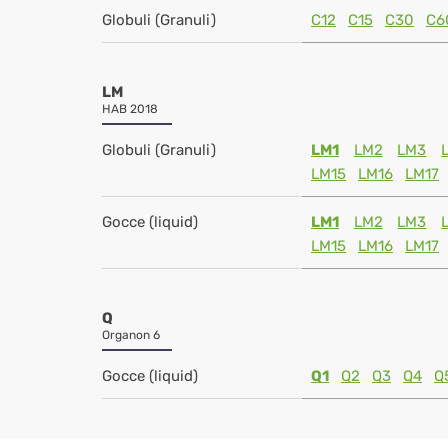
Globuli (Granuli)
C12
C15
C30
C6
LM
HAB 2018
Globuli (Granuli)
LM1
LM2
LM3
LM15
LM16
LM17
Gocce (liquid)
LM1
LM2
LM3
LM15
LM16
LM17
Q
Organon 6
Gocce (liquid)
Q1
Q2
Q3
Q4
Q