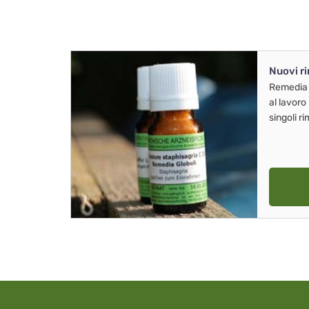
Nuovi r
Remedia
al lavoro
singoli r