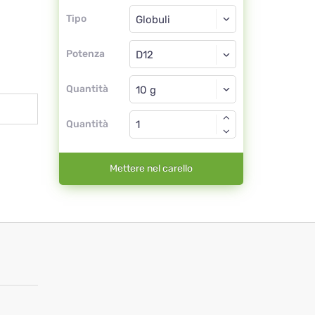
Tipo
Tipo
Globuli
Potenza
D12
Globuli
Quantità
Quantità
Mettere nel carello