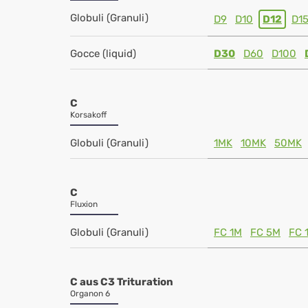
Globuli (Granuli)
D9
D10
D12
D1
Gocce (liquid)
D30
D60
D100
C
Korsakoff
Globuli (Granuli)
1MK
10MK
50MK
C
Fluxion
Globuli (Granuli)
FC 1M
FC 5M
FC 
C aus C3 Trituration
Organon 6