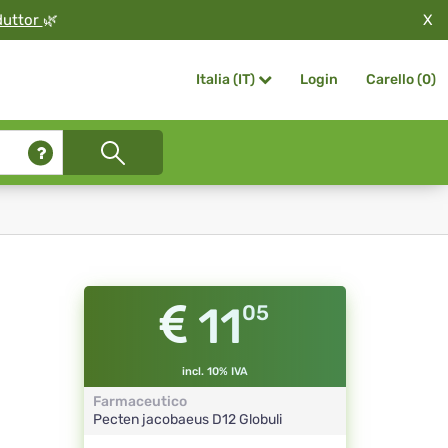
X
duttor
🌿
Login
Carello (
0
)
Italia (IT)
11
05
incl. 10% IVA
Farmaceutico
Pecten jacobaeus
D12
Globuli