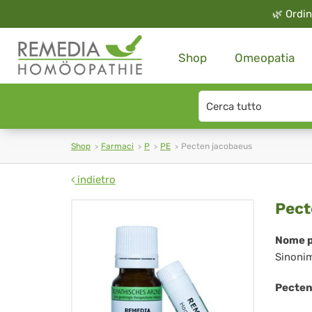
🌿
Ordin
Shop
Omeopatia
Search
type
Shop
Farmaci
P
PE
Pecten jacobaeus
indietro
Pe
Pect
jac
Nome p
Sinoni
Pecten