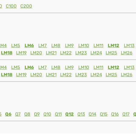
0
C100
C200
LM4
LM5
LM6
LM7
LM8
LM9
LM10
LM11
LM12
LM13
LM18
LM19
LM20
LM21
LM22
LM23
LM24
LM25
LM26
LM4
LM5
LM6
LM7
LM8
LM9
LM10
LM11
LM12
LM13
LM18
LM19
LM20
LM21
LM22
LM23
LM24
LM25
LM26
5
Q6
Q7
Q8
Q9
Q10
Q11
Q12
Q13
Q14
Q15
Q16
Q17