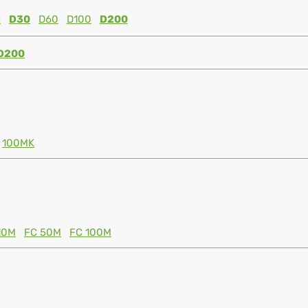
5
D30
D60
D100
D200
D200
100MK
10M
FC 50M
FC 100M