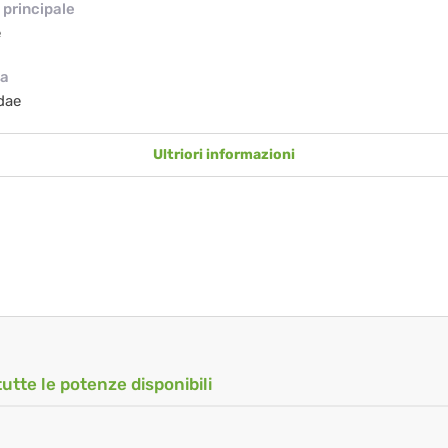
principale
e
ia
dae
Ultriori informazioni
tutte le potenze disponibili