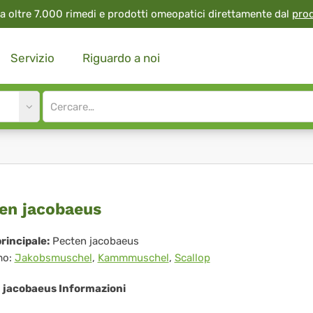
a oltre 7.000 rimedi e prodotti omeopatici direttamente dal
pro
Servizio
Riguardo a noi
Site
search
input
cten
en jacobaeus
obaeus
rincipale:
Pecten jacobaeus
mo:
Jakobsmuschel
,
Kammmuschel
,
Scallop
 jacobaeus Informazioni