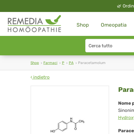
🌿
Ordin
Shop
Omeopatia
Search
type
Shop
Farmaci
P
PA
Paracetamolum
indietro
Pa
Par
Nome p
Sinoni
Hydroxy
Parace