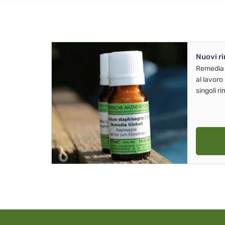
Nuovi r
Remedia
al lavoro
singoli r