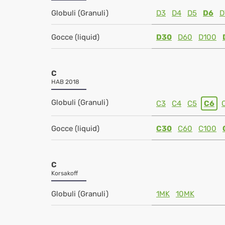
Globuli (Granuli)
D3
D4
D5
D6
D
Gocce (liquid)
D30
D60
D100
C
HAB 2018
Globuli (Granuli)
C3
C4
C5
C6
Gocce (liquid)
C30
C60
C100
C
Korsakoff
Globuli (Granuli)
1MK
10MK