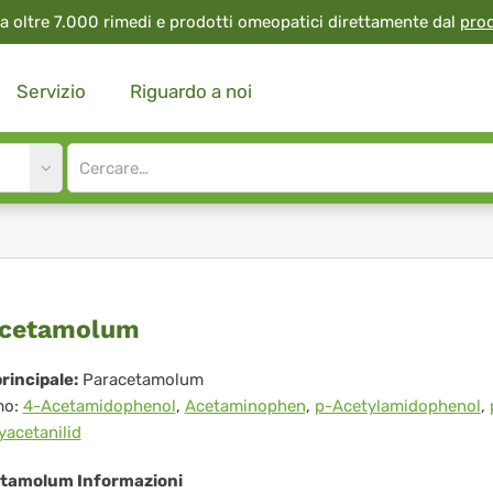
a oltre 7.000 rimedi e prodotti omeopatici direttamente dal
pro
Servizio
Riguardo a noi
Site
search
input
racetamolum
acetamolum
rincipale:
Paracetamolum
mo:
4-Acetamidophenol
,
Acetaminophen
,
p-Acetylamidophenol
,
acetanilid
tamolum Informazioni