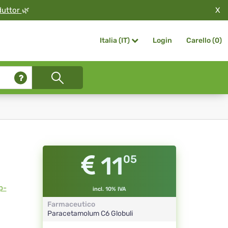
X
duttor
🌿
Login
Carello (
0
)
Italia (IT)
11
05
p-
incl. 10% IVA
Farmaceutico
Paracetamolum
C6
Globuli