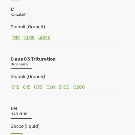
C
Korsakoff
Globuli (Granuli)
1MK
10MK
50MK
C aus C3 Trituration
Organon 6
Globuli (Granuli)
C12
C15
C30
C60
C100
C200
LM
HAB 2018
Gocce (liquid)