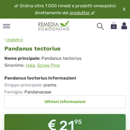
🌿
Ordina oltre 7.000 rimedi e prodotti omeopatici
X
direttamente dal
produttor
🌿
0
pand
indietro
ngua
Pandanus tectorius
pand
Pandanus
Nome principale:
Pandanus tectorius
op
Sinonimo:
Hala
,
Screw Pine
tectorius
pand
eopatia
Pandanus tectorius Informazioni
pand
Gruppo principale
:
pianta
vizio
Famiglia
:
Pandanaceae
pand
Ultriori informazioni
guardo
21
95