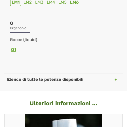
LM1
LM2
LM3
LM4
LM5
LM6
Q
Organon 6
Gocce (liquid)
Q1
Elenco di tutte le potenze disponibili
Ulteriori informazioni ...