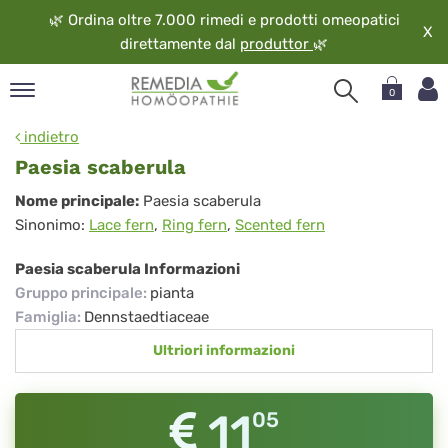
🌿
Ordina oltre 7.000 rimedi e prodotti omeopatici
X
direttamente dal
produttor
🌿
0
pand
indietro
ngua
Paesia scaberula
pand
Paesia
Nome principale:
Paesia scaberula
op
Sinonimo:
Lace fern
,
Ring fern
,
Scented fern
scaberula
pand
eopatia
Paesia scaberula Informazioni
pand
Gruppo principale
:
pianta
vizio
Famiglia
:
Dennstaedtiaceae
pand
Ultriori informazioni
guardo
11
05