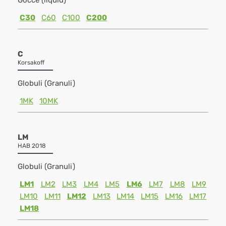
Gocce (liquid)
C30
C60
C100
C200
C
Korsakoff
Globuli (Granuli)
1MK
10MK
LM
HAB 2018
Globuli (Granuli)
LM1
LM2
LM3
LM4
LM5
LM6
LM7
LM8
LM9
LM10
LM11
LM12
LM13
LM14
LM15
LM16
LM17
LM18