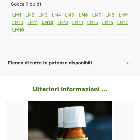
Gocce (liquid)
LM1
LM2
LM3
LM4
LM5
LM6
LM7
LM8
LM9
LM10
LM11
LM12
LM13
LM14
LM15
LM16
LM17
LM18
Elenco di tutte le potenze disponibili
Ulteriori informazioni ...