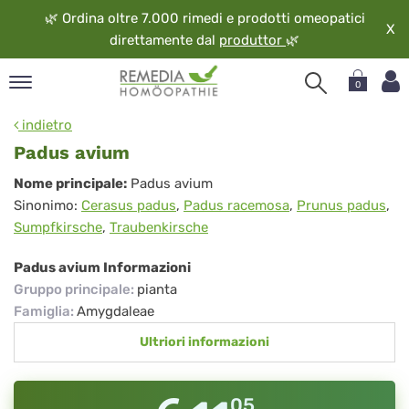
🌿
Ordina oltre 7.000 rimedi e prodotti omeopatici
X
direttamente dal
produttor
🌿
0
pand
indietro
ngua
Padus avium
pand
Padus
Nome principale:
Padus avium
op
Sinonimo:
Cerasus padus
,
Padus racemosa
,
Prunus padus
,
avium
pand
Sumpfkirsche
,
Traubenkirsche
eopatia
pand
Padus avium Informazioni
vizio
Gruppo principale
:
pianta
pand
Famiglia
:
Amygdaleae
guardo
Ultriori informazioni
05