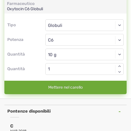
Farmaceutico
Oxytocin
C6
Globuli
Tipo
Tipo
Globuli
Potenza
C6
Globuli
Quantità
Quantità
Mettere nel carello
Pontenze disponibili
C