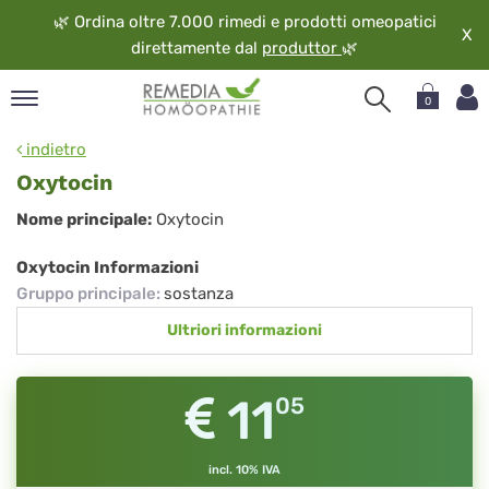
🌿
Ordina oltre 7.000 rimedi e prodotti omeopatici
X
direttamente dal
produttor
🌿
0
pand
indietro
ngua
Oxytocin
pand
Oxytocin
Nome principale:
Oxytocin
op
pand
Oxytocin Informazioni
eopatia
Gruppo principale
:
sostanza
pand
Ultriori informazioni
vizio
pand
guardo
11
05
incl. 10% IVA