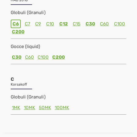
HAB 2018
Globuli (Granuli)
C6
C7
C9
C10
C12
C15
C30
C60
C100
C200
Gocce (liquid)
C30
C60
C100
C200
C
Korsakoff
Globuli (Granuli)
1MK
10MK
50MK
100MK