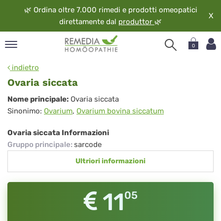
🌿
Ordina oltre 7.000 rimedi e prodotti omeopatici
X
direttamente dal
produttor
🌿
0
pand
indietro
ngua
Ovaria siccata
pand
Ovaria
Nome principale:
Ovaria siccata
op
Sinonimo:
Ovarium
,
Ovarium bovina siccatum
siccata
pand
eopatia
Ovaria siccata Informazioni
pand
Gruppo principale
:
sarcode
vizio
Ultriori informazioni
pand
guardo
11
05