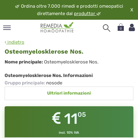
🌿
Ordina oltre 7.000 rimedi e prodotti omeopatici
X
direttamente dal
produttor
🌿
0
pand
indietro
ngua
Osteomyelosklerose Nos.
pand
Osteomyelosklerose
Nome principale:
Osteomyelosklerose Nos.
op
Nos.
pand
Osteomyelosklerose Nos. Informazioni
eopatia
Gruppo principale
:
nosode
pand
Ultriori informazioni
vizio
pand
guardo
11
05
incl. 10% IVA