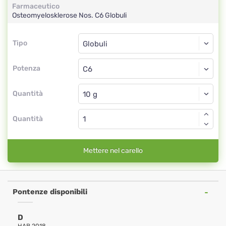
Farmaceutico
Osteomyelosklerose Nos.
C6
Globuli
Tipo
Tipo
Globuli
Potenza
C6
Globuli
Quantità
Quantità
Mettere nel carello
Pontenze disponibili
D