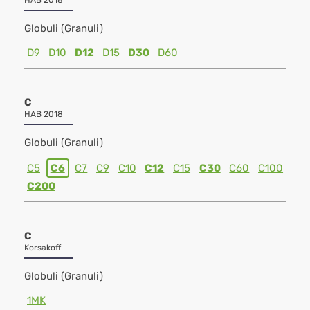
HAB 2018
Globuli (Granuli)
D9
D10
D12
D15
D30
D60
C
HAB 2018
Globuli (Granuli)
C5
C6
C7
C9
C10
C12
C15
C30
C60
C100
C200
C
Korsakoff
Globuli (Granuli)
1MK