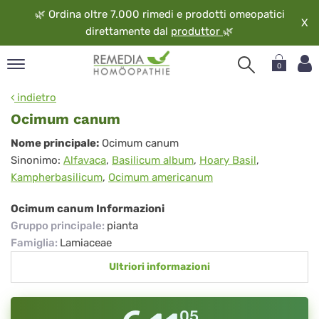
🌿
Ordina oltre 7.000 rimedi e prodotti omeopatici
X
direttamente dal
produttor
🌿
0
pand
indietro
ngua
Ocimum canum
pand
Ocimum
Nome principale:
Ocimum canum
op
Sinonimo:
Alfavaca
,
Basilicum album
,
Hoary Basil
,
canum
pand
Kampherbasilicum
,
Ocimum americanum
eopatia
pand
Ocimum canum Informazioni
vizio
Gruppo principale
:
pianta
pand
Famiglia
:
Lamiaceae
guardo
Ultriori informazioni
05