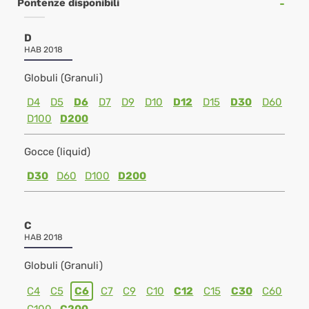
Pontenze disponibili
D
HAB 2018
Globuli (Granuli)
D4
D5
D6
D7
D9
D10
D12
D15
D30
D60
D100
D200
Gocce (liquid)
D30
D60
D100
D200
C
HAB 2018
Globuli (Granuli)
C4
C5
C6
C7
C9
C10
C12
C15
C30
C60