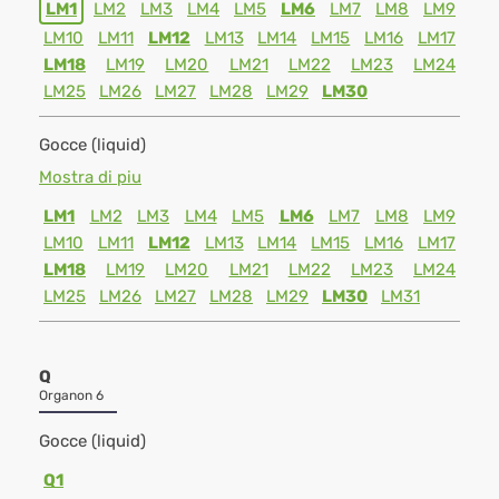
LM1
LM2
LM3
LM4
LM5
LM6
LM7
LM8
LM9
LM10
LM11
LM12
LM13
LM14
LM15
LM16
LM17
LM18
LM19
LM20
LM21
LM22
LM23
LM24
LM25
LM26
LM27
LM28
LM29
LM30
Gocce (liquid)
Mostra di piu
LM1
LM2
LM3
LM4
LM5
LM6
LM7
LM8
LM9
LM10
LM11
LM12
LM13
LM14
LM15
LM16
LM17
LM18
LM19
LM20
LM21
LM22
LM23
LM24
LM25
LM26
LM27
LM28
LM29
LM30
LM31
Q
Organon 6
Gocce (liquid)
Q1