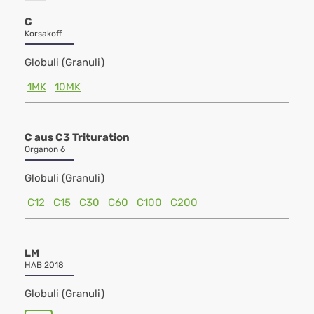
C
Korsakoff
Globuli (Granuli)
1MK
10MK
C aus C3 Trituration
Organon 6
Globuli (Granuli)
C12
C15
C30
C60
C100
C200
LM
HAB 2018
Globuli (Granuli)