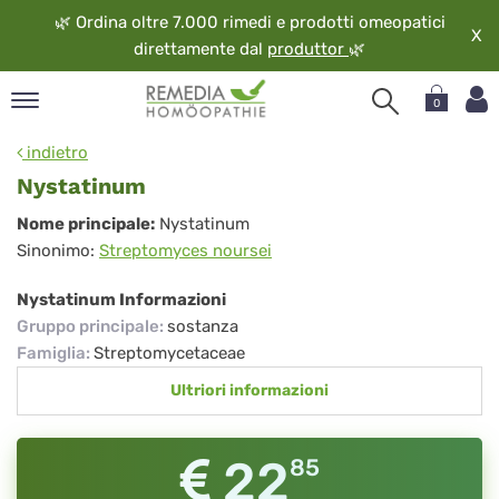
🌿
Ordina oltre 7.000 rimedi e prodotti omeopatici
X
direttamente dal
produttor
🌿
0
pand
indietro
ngua
Nystatinum
pand
Nystatinum
Nome principale:
Nystatinum
op
Sinonimo:
Streptomyces noursei
pand
eopatia
Nystatinum Informazioni
pand
Gruppo principale
:
sostanza
vizio
Famiglia
:
Streptomycetaceae
pand
Ultriori informazioni
guardo
22
85