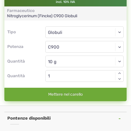
incl. 10% IVA
Farmaceutico
Nitroglycerinum (Fincke)
C900
Globuli
Tipo
Tipo
Globuli
Potenza
C900
Globuli
Quantità
Quantità
Mettere nel carello
Pontenze disponibili