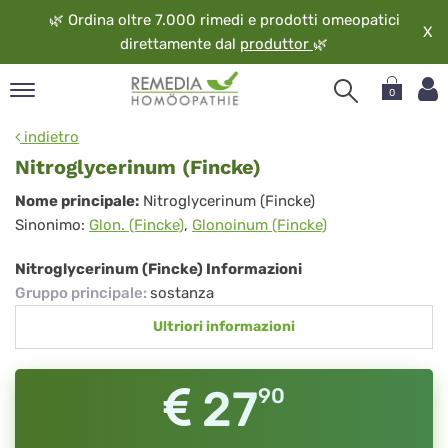
🌿
Ordina oltre 7.000 rimedi e prodotti omeopatici
X
direttamente dal
produttor
🌿
0
pand
indietro
ngua
Nitroglycerinum (Fincke)
pand
Nitroglycerinum
Nome principale:
Nitroglycerinum (Fincke)
op
Sinonimo:
Glon. (Fincke)
,
Glonoinum (Fincke)
(Fincke)
pand
eopatia
Nitroglycerinum (Fincke) Informazioni
pand
Gruppo principale
:
sostanza
vizio
Ultriori informazioni
pand
guardo
27
90