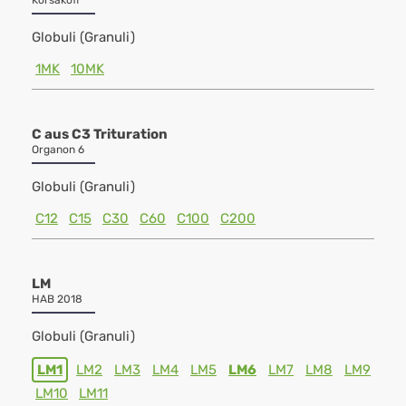
Korsakoff
Globuli (Granuli)
1MK
10MK
C aus C3 Trituration
Organon 6
Globuli (Granuli)
C12
C15
C30
C60
C100
C200
LM
HAB 2018
Globuli (Granuli)
LM1
LM2
LM3
LM4
LM5
LM6
LM7
LM8
LM9
LM10
LM11