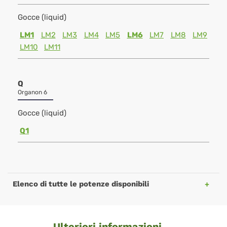
Gocce (liquid)
LM1
LM2
LM3
LM4
LM5
LM6
LM7
LM8
LM9
LM10
LM11
Q
Organon 6
Gocce (liquid)
Q1
Elenco di tutte le potenze disponibili
Ulteriori informazioni ...