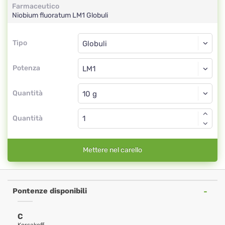
Farmaceutico
Niobium fluoratum
LM1
Globuli
Tipo
Tipo
Globuli
Potenza
LM1
Globuli
Quantità
Quantità
Mettere nel carello
Pontenze disponibili
C