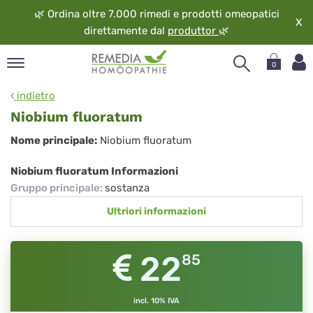
🌿
Ordina oltre 7.000 rimedi e prodotti omeopatici
X
direttamente dal
produttor
🌿
0
pand
indietro
ngua
Niobium fluoratum
pand
Niobium
Nome principale:
Niobium fluoratum
op
fluoratum
pand
Niobium fluoratum Informazioni
eopatia
Gruppo principale
:
sostanza
pand
Ultriori informazioni
vizio
pand
guardo
22
85
incl. 10% IVA