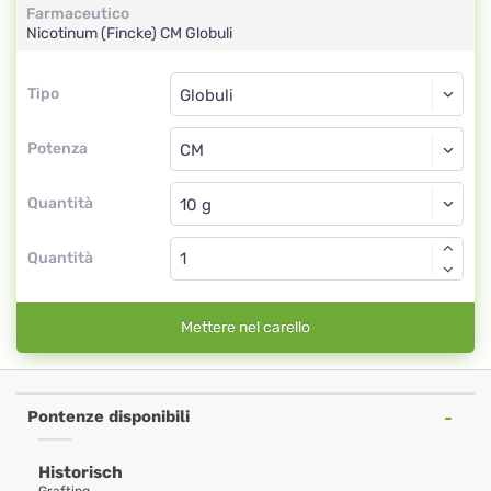
Farmaceutico
Nicotinum (Fincke)
CM
Globuli
Tipo
Tipo
Globuli
Potenza
CM
Globuli
Quantità
Quantità
Mettere nel carello
Pontenze disponibili
Historisch