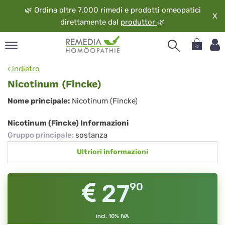
🌿
Ordina oltre 7.000 rimedi e prodotti omeopatici
X
direttamente dal
produttor
🌿
0
pand
indietro
ngua
Nicotinum (Fincke)
pand
Nicotinum
Nome principale:
Nicotinum (Fincke)
op
(Fincke)
pand
Nicotinum (Fincke) Informazioni
eopatia
Gruppo principale
:
sostanza
pand
Ultriori informazioni
vizio
pand
guardo
27
90
incl. 10% IVA