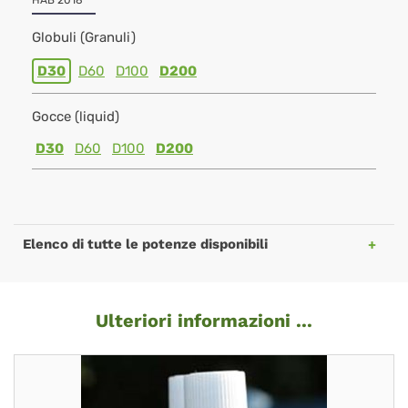
HAB 2018
Globuli (Granuli)
D30
D60
D100
D200
Gocce (liquid)
D30
D60
D100
D200
Elenco di tutte le potenze disponibili
Ulteriori informazioni ...