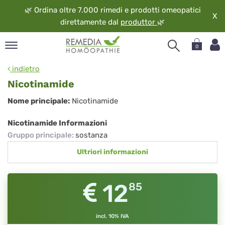
🌿
Ordina oltre 7.000 rimedi e prodotti omeopatici
X
direttamente dal
produttor
🌿
0
pand
indietro
ngua
Nicotinamide
pand
Nicotinamide
Nome principale:
Nicotinamide
op
pand
Nicotinamide Informazioni
eopatia
Gruppo principale
:
sostanza
pand
Ultriori informazioni
vizio
pand
guardo
12
85
incl. 10% IVA