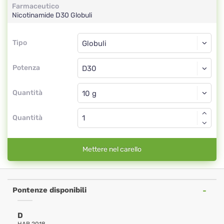
Farmaceutico
Nicotinamide
D30
Globuli
Tipo
Tipo
Globuli
Potenza
D30
Globuli
Quantità
Quantità
Mettere nel carello
Pontenze disponibili
D