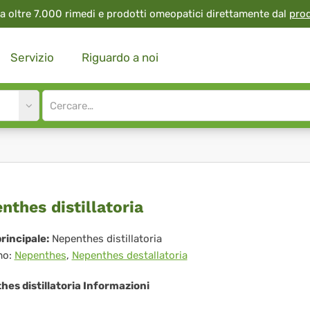
a oltre 7.000 rimedi e prodotti omeopatici direttamente dal
pro
Servizio
Riguardo a noi
Site
search
input
penthes
nthes distillatoria
tillatoria
rincipale:
Nepenthes distillatoria
mo:
Nepenthes
,
Nepenthes destallatoria
es distillatoria Informazioni