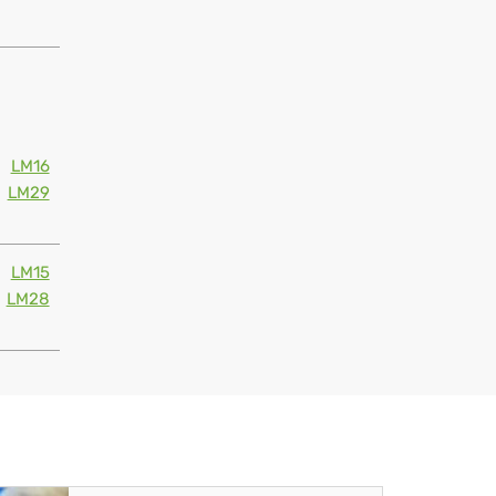
LM16
LM29
LM15
LM28