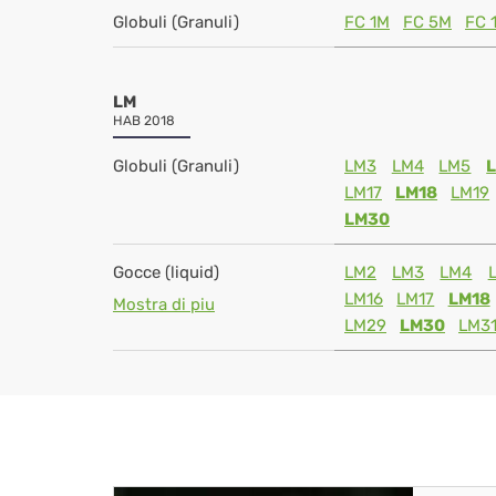
Globuli (Granuli)
FC 1M
FC 5M
FC 
LM
HAB 2018
Globuli (Granuli)
LM3
LM4
LM5
LM17
LM18
LM19
LM30
Gocce (liquid)
LM2
LM3
LM4
LM16
LM17
LM18
Mostra di piu
LM29
LM30
LM3