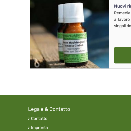
Nuovi r
Remedia
al lavoro
singoli r
Legale & Contatto
Contatto
Impronta