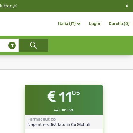
X
duttor
🌿
Login
Carello (
0
)
Italia (IT)
11
05
incl. 10% IVA
Farmaceutico
Nepenthes distillatoria
C6
Globuli