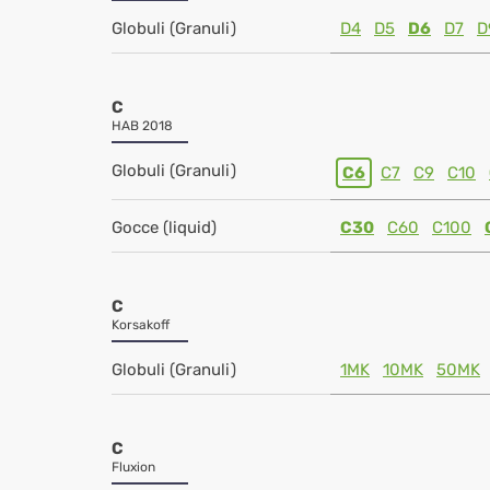
Globuli (Granuli)
D4
D5
D6
D7
D
C
HAB 2018
Globuli (Granuli)
C6
C7
C9
C10
Gocce (liquid)
C30
C60
C100
C
Korsakoff
Globuli (Granuli)
1MK
10MK
50MK
C
Fluxion