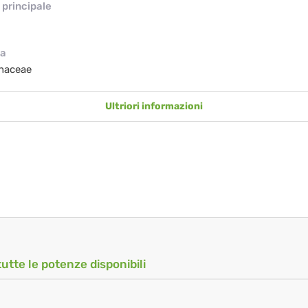
principale
ia
haceae
Ultriori informazioni
tutte le potenze disponibili