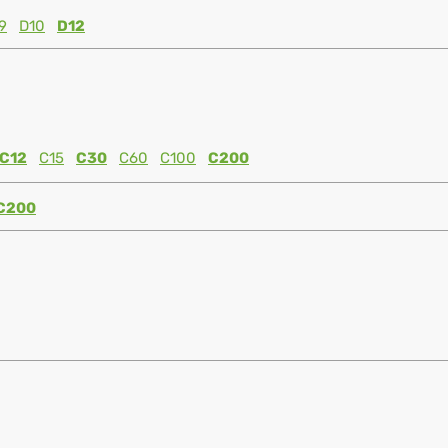
9
D10
D12
C12
C15
C30
C60
C100
C200
C200