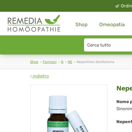
🌿
Ordin
Shop
Omeopatia
Search
type
Shop
Farmaci
N
NE
Nepenthes distillatoria
indietro
Ne
Nepe
dis
Nome p
Sinoni
Nepenth