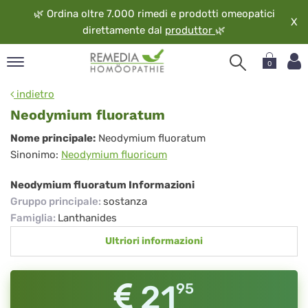
🌿
Ordina oltre 7.000 rimedi e prodotti omeopatici
X
direttamente dal
produttor
🌿
0
pand
indietro
ngua
Neodymium fluoratum
pand
Neodymium
Nome principale:
Neodymium fluoratum
op
Sinonimo:
Neodymium fluoricum
fluoratum
pand
eopatia
Neodymium fluoratum Informazioni
pand
Gruppo principale
:
sostanza
vizio
Famiglia
:
Lanthanides
pand
Ultriori informazioni
guardo
21
95