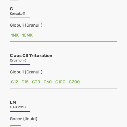
C
Korsakoff
Globuli (Granuli)
1MK
10MK
C aus C3 Trituration
Organon 6
Globuli (Granuli)
C12
C15
C30
C60
C100
C200
LM
HAB 2018
Gocce (liquid)