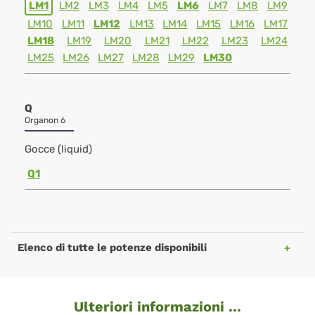
LM1
LM2
LM3
LM4
LM5
LM6
LM7
LM8
LM9
LM10
LM11
LM12
LM13
LM14
LM15
LM16
LM17
LM18
LM19
LM20
LM21
LM22
LM23
LM24
LM25
LM26
LM27
LM28
LM29
LM30
Q
Organon 6
Gocce (liquid)
Q1
Elenco di tutte le potenze disponibili
Ulteriori informazioni ...