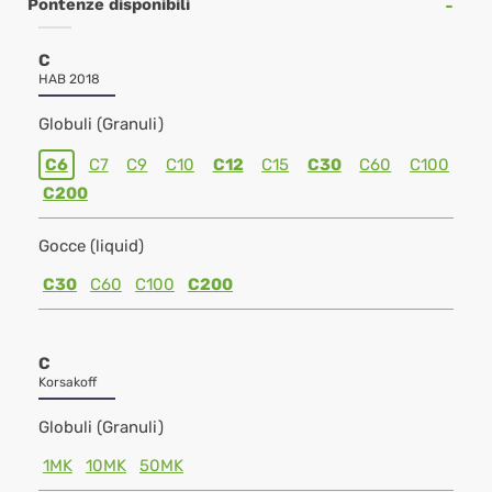
Pontenze disponibili
C
HAB 2018
Globuli (Granuli)
C6
C7
C9
C10
C12
C15
C30
C60
C100
C200
Gocce (liquid)
C30
C60
C100
C200
C
Korsakoff
Globuli (Granuli)
1MK
10MK
50MK