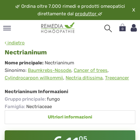
🌿
Ordina oltre 7.000 rimedi e prodotti omeopatici
X
direttamente dal
produttor
🌿
0
pand
indietro
ngua
Nectrianinum
pand
Nectrianinum
Nome principale:
Nectrianinum
op
Sinonimo:
Baumkrebs-Nosode
,
Cancer of trees
,
pand
Cylindrocarpon willkommii
,
Nectria ditissima
,
Treecancer
eopatia
pand
Nectrianinum Informazioni
vizio
Gruppo principale
:
fungo
pand
Famiglia
:
Nectriaceae
guardo
Ultriori informazioni
05