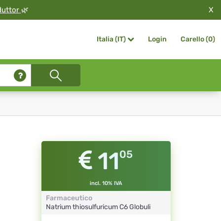
X
duttor
🌿
Login
Carello (
0
)
Italia (IT)
11
05
incl. 10% IVA
Farmaceutico
Natrium thiosulfuricum
C6
Globuli