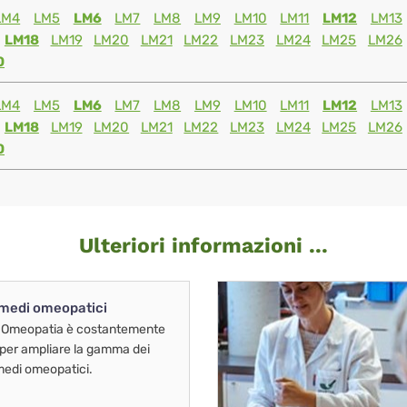
LM4
LM5
LM6
LM7
LM8
LM9
LM10
LM11
LM12
LM13
LM18
LM19
LM20
LM21
LM22
LM23
LM24
LM25
LM26
0
LM4
LM5
LM6
LM7
LM8
LM9
LM10
LM11
LM12
LM13
LM18
LM19
LM20
LM21
LM22
LM23
LM24
LM25
LM26
0
Ulteriori informazioni ...
imedi omeopatici
 Omeopatia è costantemente
 per ampliare la gamma dei
imedi omeopatici.