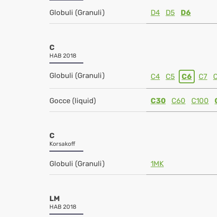
Globuli (Granuli)
D4
D5
D6
C
HAB 2018
Globuli (Granuli)
C4
C5
C6
C7
Gocce (liquid)
C30
C60
C100
C
Korsakoff
Globuli (Granuli)
1MK
LM
HAB 2018