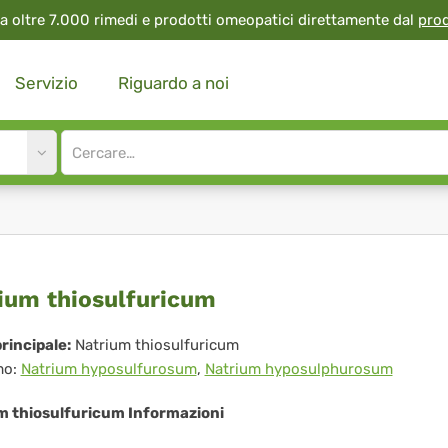
a oltre 7.000 rimedi e prodotti omeopatici direttamente dal
pro
Servizio
Riguardo a noi
Site
search
input
trium
ium thiosulfuricum
osulfuricum
rincipale:
Natrium thiosulfuricum
mo:
Natrium hyposulfurosum
,
Natrium hyposulphurosum
m thiosulfuricum Informazioni