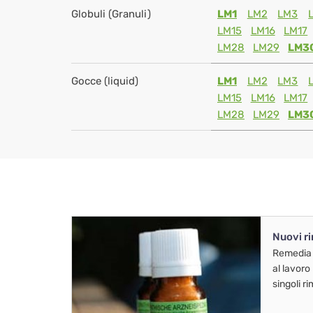
Globuli (Granuli)
LM1
LM2
LM3
LM15
LM16
LM17
LM28
LM29
LM3
Gocce (liquid)
LM1
LM2
LM3
LM15
LM16
LM17
LM28
LM29
LM3
Nuovi r
Remedia
al lavoro
singoli r