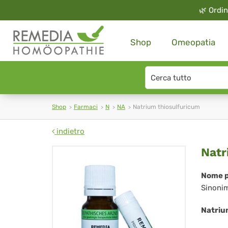
🌿
Ordin
Shop
Omeopatia
Search
type
Shop
Farmaci
N
NA
Natrium thiosulfuricum
indietro
Na
Natr
thi
Nome p
Sinoni
Natriu