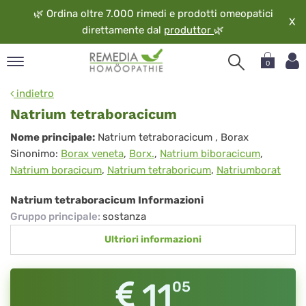
🌿
Ordina oltre 7.000 rimedi e prodotti omeopatici
X
direttamente dal
produttor
🌿
0
pand
indietro
ngua
Natrium tetraboracicum
pand
Natrium
Nome principale:
Natrium tetraboracicum
, Borax
op
Sinonimo:
Borax veneta
,
Borx.
,
Natrium biboracicum
,
tetraboracicum
pand
Natrium boracicum
,
Natrium tetraboricum
,
Natriumborat
eopatia
pand
Natrium tetraboracicum Informazioni
vizio
Gruppo principale
:
sostanza
pand
Ultriori informazioni
guardo
11
05