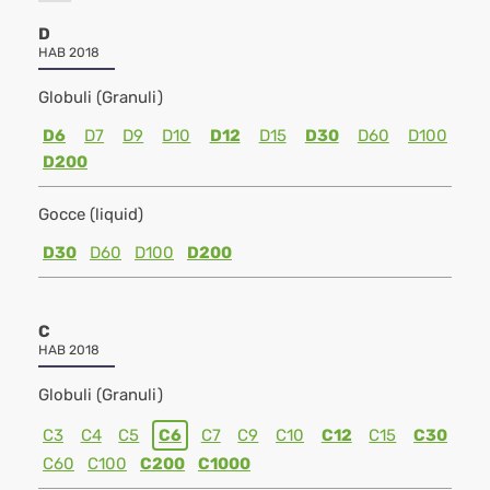
D
HAB 2018
Globuli (Granuli)
D6
D7
D9
D10
D12
D15
D30
D60
D100
D200
Gocce (liquid)
D30
D60
D100
D200
C
HAB 2018
Globuli (Granuli)
C3
C4
C5
C6
C7
C9
C10
C12
C15
C30
C60
C100
C200
C1000