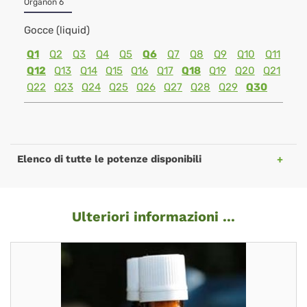
Organon 6
Gocce (liquid)
Q1
Q2
Q3
Q4
Q5
Q6
Q7
Q8
Q9
Q10
Q11
Q12
Q13
Q14
Q15
Q16
Q17
Q18
Q19
Q20
Q21
Q22
Q23
Q24
Q25
Q26
Q27
Q28
Q29
Q30
Elenco di tutte le potenze disponibili
Ulteriori informazioni ...