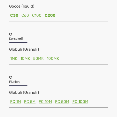
Gocce (liquid)
C30
C60
C100
C200
C
Korsakoff
Globuli (Granuli)
1MK
10MK
50MK
100MK
C
Fluxion
Globuli (Granuli)
FC 1M
FC 5M
FC 10M
FC 50M
FC 100M