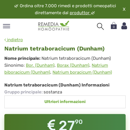
🌿
Ordina oltre 7.000 rimedi e prodotti omeopatici
X
direttamente dal
produttor
🌿
0
pand
indietro
ngua
Natrium tetraboracicum (Dunham)
pand
Natrium
Nome principale:
Natrium tetraboracicum (Dunham)
op
Sinonimo:
Bor. (Dunham)
,
Borax (Dunham)
,
Natrium
tetraboracicum
pand
biboracicum (Dunham)
,
Natrium boracicum (Dunham)
eopatia
(Dunham)
pand
Natrium tetraboracicum (Dunham) Informazioni
vizio
Gruppo principale
:
sostanza
pand
Ultriori informazioni
guardo
27
90