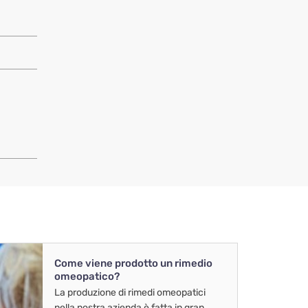
Come viene prodotto un rimedio
omeopatico?
La produzione di rimedi omeopatici
nella nostra azienda è fatta in gran