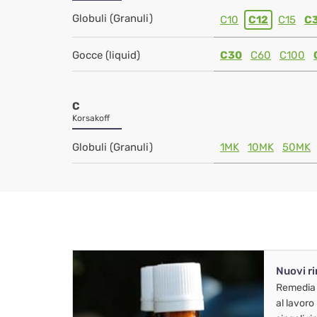
Globuli (Granuli)
C10
C12
C15
C
Gocce (liquid)
C30
C60
C100
C
Korsakoff
Globuli (Granuli)
1MK
10MK
50MK
Nuovi r
Remedia
al lavoro