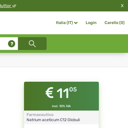
X
duttor
🌿
Login
Carello (
0
)
Italia (IT)
11
05
incl. 10% IVA
Farmaceutico
Natrium aceticum
C12
Globuli