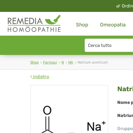
🌿
Ordin
Shop
Omeopatia
Search
type
Shop
Farmaci
N
NA
Natrium aceticum
indietro
Na
Natr
ac
Nome p
Natriu
Gruppo 