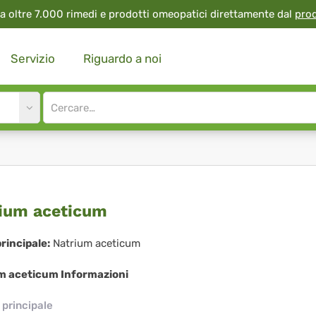
a oltre 7.000 rimedi e prodotti omeopatici direttamente dal
pro
Servizio
Riguardo a noi
Site
search
input
trium
ium aceticum
eticum
rincipale:
Natrium aceticum
m aceticum Informazioni
principale