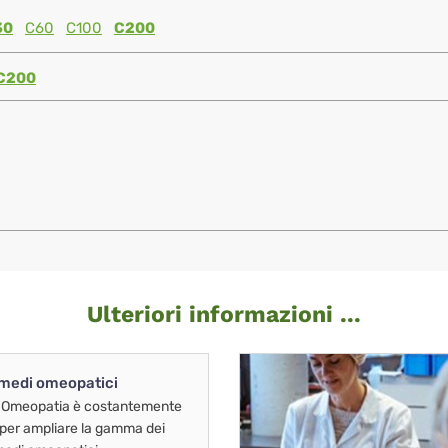
30
C60
C100
C200
C200
Ulteriori informazioni ...
imedi omeopatici
 Omeopatia è costantemente
 per ampliare la gamma dei