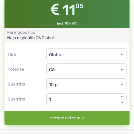
11
05
incl. 10% IVA
Farmaceutico
Naja nigricollis
C6
Globuli
Tipo
Tipo
Globuli
Potenza
C6
Globuli
Quantità
Quantità
Mettere nel carello