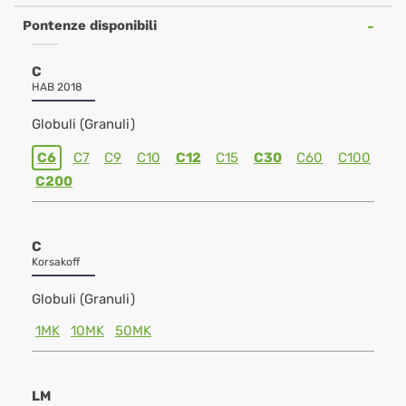
Pontenze disponibili
C
HAB 2018
Globuli (Granuli)
C6
C7
C9
C10
C12
C15
C30
C60
C100
C200
C
Korsakoff
Globuli (Granuli)
1MK
10MK
50MK
LM