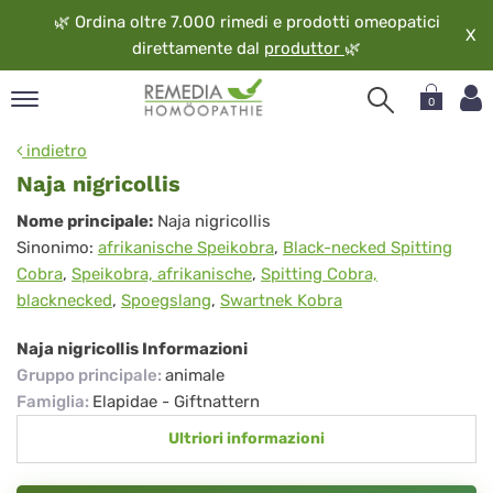
🌿
Ordina oltre 7.000 rimedi e prodotti omeopatici
X
direttamente dal
produttor
🌿
0
pand
indietro
ngua
Naja nigricollis
pand
Naja
Nome principale:
Naja nigricollis
op
Sinonimo:
afrikanische Speikobra
,
Black-necked Spitting
nigricollis
pand
Cobra
,
Speikobra, afrikanische
,
Spitting Cobra,
eopatia
blacknecked
,
Spoegslang
,
Swartnek Kobra
pand
vizio
Naja nigricollis Informazioni
pand
Gruppo principale
:
animale
guardo
Famiglia
:
Elapidae - Giftnattern
Ultriori informazioni