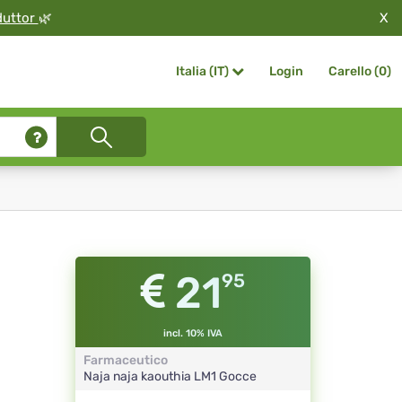
X
duttor
🌿
Login
Carello (
0
)
Italia (IT)
21
95
incl. 10% IVA
Farmaceutico
Naja naja kaouthia
LM1
Gocce