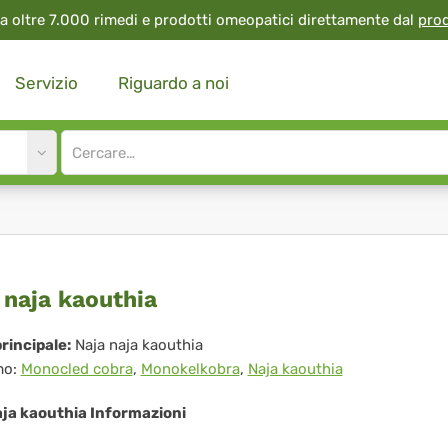
a oltre 7.000 rimedi e prodotti omeopatici direttamente dal
pro
Servizio
Riguardo a noi
Site
search
input
a
 naja kaouthia
a
rincipale:
Naja naja kaouthia
mo:
Monocled cobra
,
Monokelkobra
,
Naja kaouthia
uthia
aja kaouthia Informazioni