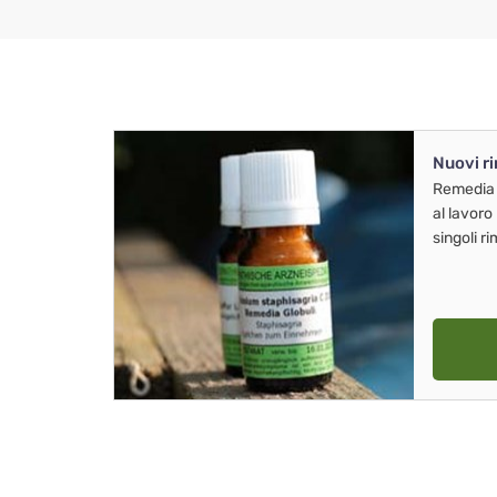
Nuovi r
Remedia
al lavoro
singoli r