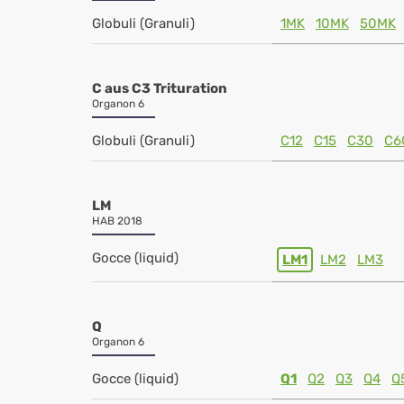
Globuli (Granuli)
1MK
10MK
50MK
C aus C3 Trituration
Organon 6
Globuli (Granuli)
C12
C15
C30
C6
LM
HAB 2018
Gocce (liquid)
LM1
LM2
LM3
Q
Organon 6
Gocce (liquid)
Q1
Q2
Q3
Q4
Q