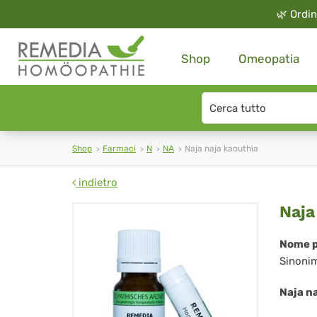
🌿
Ordin
Shop
Omeopatia
Search
type
Shop
Farmaci
N
NA
Naja naja kaouthia
indietro
Naj
Naja
naj
Nome p
Sinoni
kao
Naja n