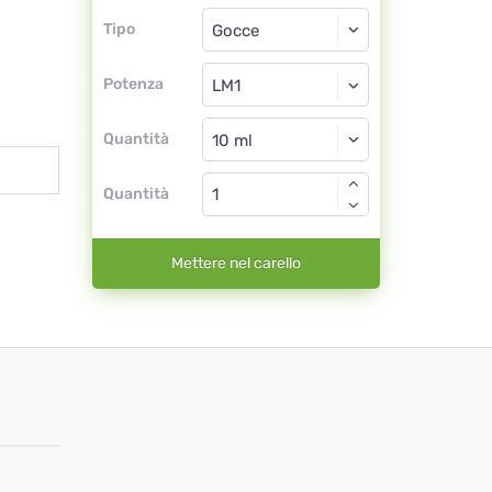
Tipo
Tipo
Gocce
Potenza
LM1
Gocce
Quantità
Quantità
Mettere nel carello