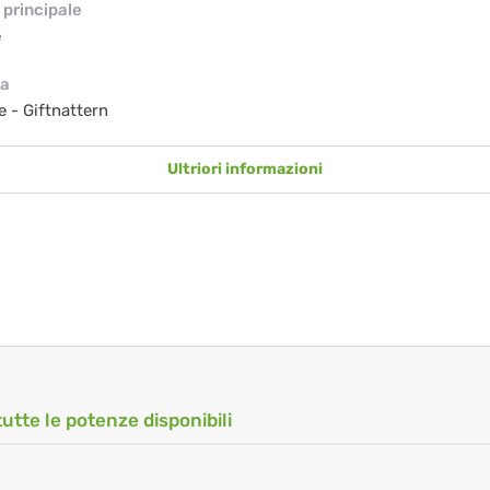
principale
e
ia
e - Giftnattern
Ultriori informazioni
tutte le potenze disponibili