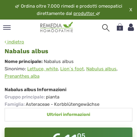
🌿
Ordina oltre 7.000 rimedi e prodotti omeopatici
X
direttamente dal
produttor
🌿
0
pand
indietro
ngua
Nabalus albus
pand
Nabalus
Nome principale:
Nabalus albus
op
Sinonimo:
Lettuce, white
,
Lion´s foot
,
Nabulus albus
,
albus
pand
Prenanthes alba
eopatia
pand
Nabalus albus Informazioni
vizio
Gruppo principale
:
pianta
pand
Famiglia
:
Asteraceae - Korbblütengewächse
guardo
Ultriori informazioni
05