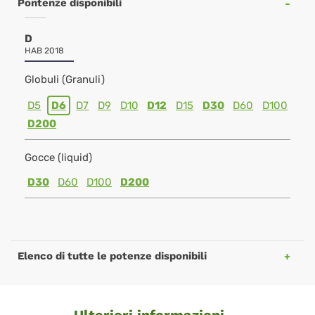
Pontenze disponibili
D
HAB 2018
Globuli (Granuli)
D5
D6
D7
D9
D10
D12
D15
D30
D60
D100
D200
Gocce (liquid)
D30
D60
D100
D200
Elenco di tutte le potenze disponibili