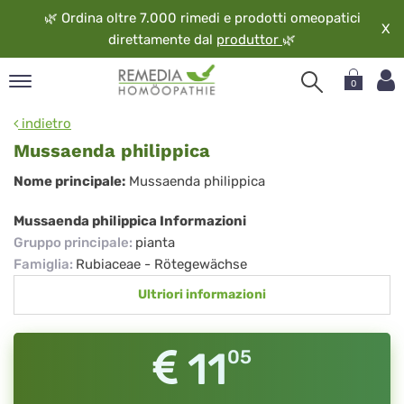
🌿
Ordina oltre 7.000 rimedi e prodotti omeopatici
X
direttamente dal
produttor
🌿
0
pand
indietro
ngua
Mussaenda philippica
pand
Mussaenda
Nome principale:
Mussaenda philippica
op
philippica
pand
Mussaenda philippica Informazioni
eopatia
Gruppo principale
:
pianta
pand
Famiglia
:
Rubiaceae - Rötegewächse
vizio
Ultriori informazioni
pand
guardo
11
05