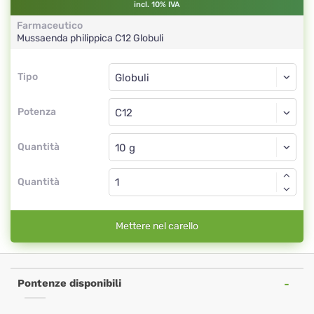
incl. 10% IVA
Farmaceutico
Mussaenda philippica
C12
Globuli
Tipo
Tipo
Globuli
Potenza
C12
Globuli
Quantità
Quantità
Mettere nel carello
Pontenze disponibili