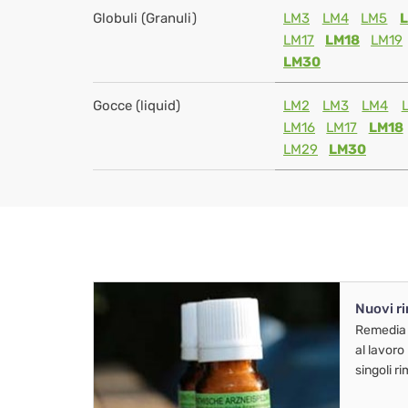
Globuli (Granuli)
LM3
LM4
LM5
LM17
LM18
LM19
LM30
Gocce (liquid)
LM2
LM3
LM4
LM16
LM17
LM18
LM29
LM30
Nuovi r
Remedia
al lavoro
singoli r