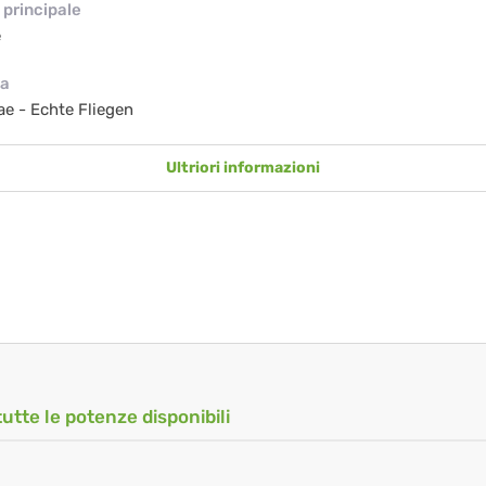
principale
e
ia
e - Echte Fliegen
Ultriori informazioni
tutte le potenze disponibili