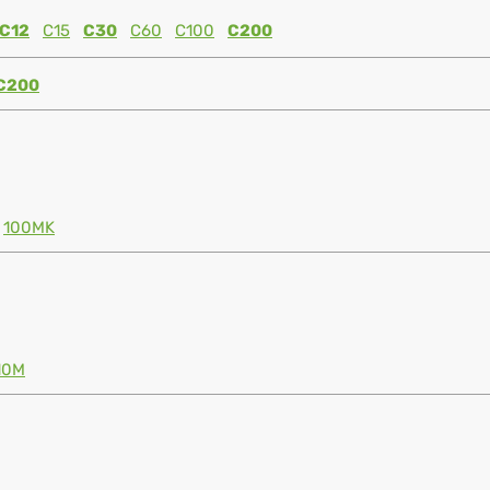
C12
C15
C30
C60
C100
C200
C200
100MK
10M