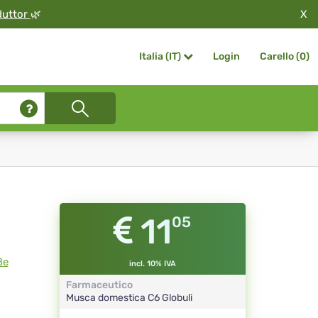
X
duttor
🌿
Login
Carello (
0
)
Italia (IT)
11
05
ße
incl. 10% IVA
Farmaceutico
Musca domestica
C6
Globuli