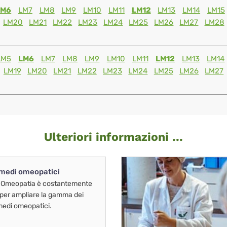
LM6
LM7
LM8
LM9
LM10
LM11
LM12
LM13
LM14
LM15
LM20
LM21
LM22
LM23
LM24
LM25
LM26
LM27
LM28
LM5
LM6
LM7
LM8
LM9
LM10
LM11
LM12
LM13
LM14
LM19
LM20
LM21
LM22
LM23
LM24
LM25
LM26
LM27
Ulteriori informazioni ...
imedi omeopatici
 Omeopatia è costantemente
 per ampliare la gamma dei
imedi omeopatici.