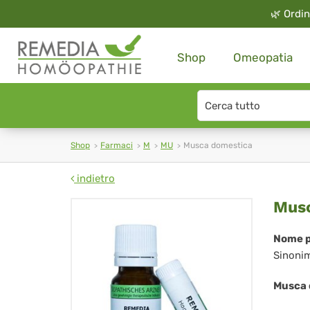
🌿
Ordin
Shop
Omeopatia
Search
type
Shop
Farmaci
M
MU
Musca domestica
indietro
Mu
Musc
do
Nome p
Sinoni
Musca 