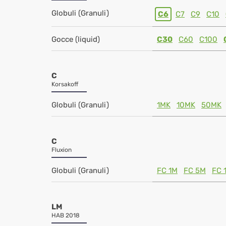
Globuli (Granuli)
C6
C7
C9
C10
Gocce (liquid)
C30
C60
C100
C
Korsakoff
Globuli (Granuli)
1MK
10MK
50MK
C
Fluxion
Globuli (Granuli)
FC 1M
FC 5M
FC 
LM
HAB 2018