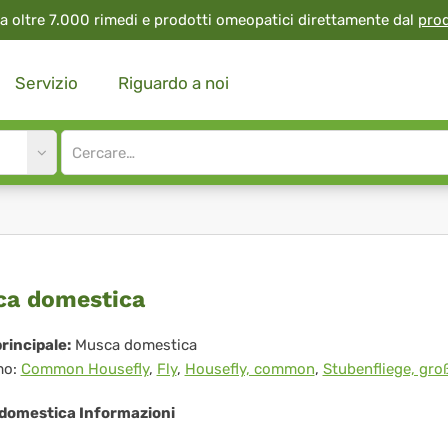
a oltre 7.000 rimedi e prodotti omeopatici direttamente dal
pro
Servizio
Riguardo a noi
Site
search
input
sca
a domestica
mestica
rincipale:
Musca domestica
mo:
Common Housefly
,
Fly
,
Housefly, common
,
Stubenfliege, gro
domestica Informazioni