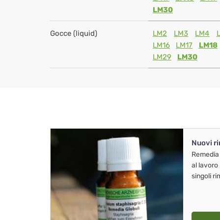
LM30
Gocce (liquid)
LM2
LM3
LM4
LM16
LM17
LM18
LM29
LM30
Nuovi r
Remedia
al lavoro
singoli r