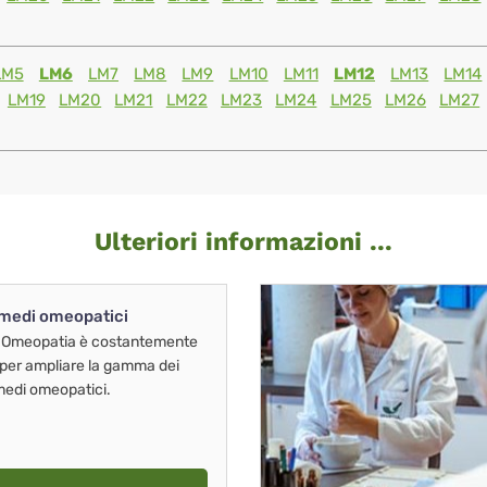
LM5
LM6
LM7
LM8
LM9
LM10
LM11
LM12
LM13
LM14
LM19
LM20
LM21
LM22
LM23
LM24
LM25
LM26
LM27
Ulteriori informazioni ...
imedi omeopatici
 Omeopatia è costantemente
 per ampliare la gamma dei
imedi omeopatici.