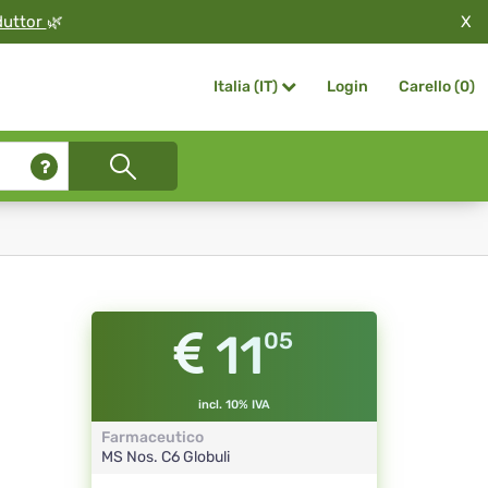
X
duttor
🌿
Login
Carello (
0
)
Italia (IT)
11
05
incl. 10% IVA
Farmaceutico
MS Nos.
C6
Globuli