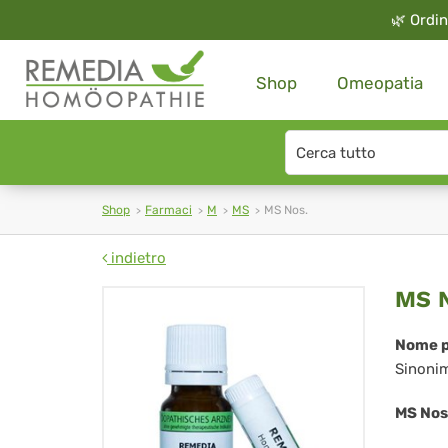
🌿
Ordin
Shop
Omeopatia
Search
type
Shop
Farmaci
M
MS
MS Nos.
indietro
MS
MS N
Nos
Nome p
Sinoni
MS Nos