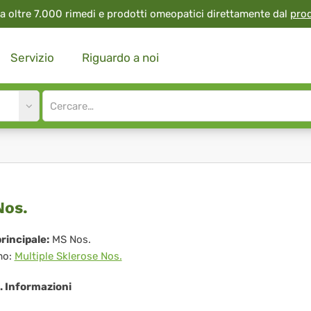
a oltre 7.000 rimedi e prodotti omeopatici direttamente dal
pro
Servizio
Riguardo a noi
Site
search
input
os.
.
rincipale:
MS Nos.
mo:
Multiple Sklerose Nos.
. Informazioni