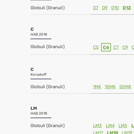
Globuli (Granuli)
D7
D9
D10
D12
C
HAB 2018
Globuli (Granuli)
C5
C6
C7
C9
C
Korsakoff
Globuli (Granuli)
1MK
10MK
50MK
LM
HAB 2018
Globuli (Granuli)
LM3
LM4
LM5
LM17
LM18
LM19