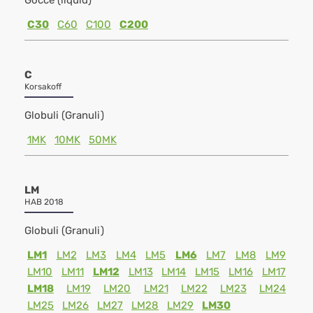
Gocce (liquid)
C30
C60
C100
C200
C
Korsakoff
Globuli (Granuli)
1MK
10MK
50MK
LM
HAB 2018
Globuli (Granuli)
LM1
LM2
LM3
LM4
LM5
LM6
LM7
LM8
LM9
LM10
LM11
LM12
LM13
LM14
LM15
LM16
LM17
LM18
LM19
LM20
LM21
LM22
LM23
LM24
LM25
LM26
LM27
LM28
LM29
LM30