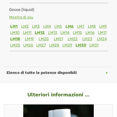
Gocce (liquid)
Mostra di piu
LM1
LM2
LM3
LM4
LM5
LM6
LM7
LM8
LM9
LM10
LM11
LM12
LM13
LM14
LM15
LM16
LM17
LM18
LM19
LM20
LM21
LM22
LM23
LM24
LM25
LM26
LM27
LM28
LM29
LM30
LM31
Elenco di tutte le potenze disponibili
Ulteriori informazioni ...