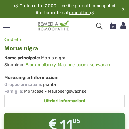
🌿
Ordina oltre 7.000 rimedi e prodotti omeopatici
X
direttamente dal
produttor
🌿
0
pand
indietro
ngua
Morus nigra
pand
Morus
Nome principale:
Morus nigra
op
Sinonimo:
Black mulberry
,
Maulbeerbaum, schwarzer
nigra
pand
eopatia
Morus nigra Informazioni
pand
Gruppo principale
:
pianta
vizio
Famiglia
:
Moraceae - Maulbeergewächse
pand
Ultriori informazioni
guardo
11
05