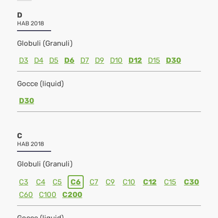
D
HAB 2018
Globuli (Granuli)
D3
D4
D5
D6
D7
D9
D10
D12
D15
D30
Gocce (liquid)
D30
C
HAB 2018
Globuli (Granuli)
C3
C4
C5
C6
C7
C9
C10
C12
C15
C30
C60
C100
C200