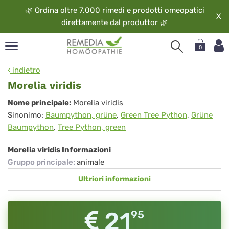
🌿
Ordina oltre 7.000 rimedi e prodotti omeopatici
X
direttamente dal
produttor
🌿
0
pand
indietro
ngua
Morelia viridis
pand
Morelia
Nome principale:
Morelia viridis
op
Sinonimo:
Baumpython, grüne
,
Green Tree Python
,
Grüne
viridis
pand
Baumpython
,
Tree Python, green
eopatia
pand
Morelia viridis Informazioni
vizio
Gruppo principale
:
animale
pand
Ultriori informazioni
guardo
21
95