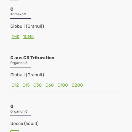
C
Korsakoff
Globuli (Granuli)
1MK
10MK
C aus C3 Trituration
Organon 6
Globuli (Granuli)
C12
C15
C30
C60
C100
C200
Q
Organon 6
Gocce (liquid)