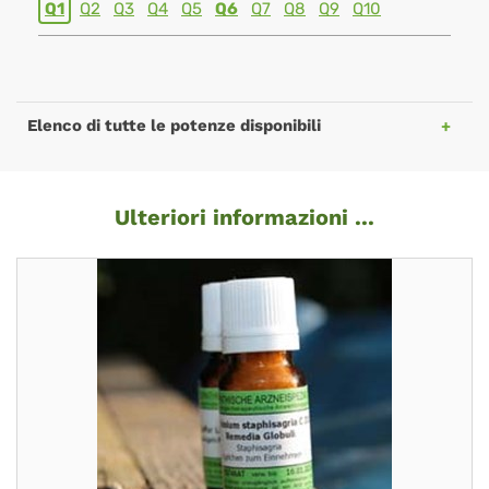
Q1
Q2
Q3
Q4
Q5
Q6
Q7
Q8
Q9
Q10
Elenco di tutte le potenze disponibili
Ulteriori informazioni ...