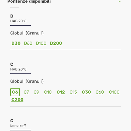
Pontenze disponibili
D
HAB 2018
Globuli (Granuli)
D30
D60
D100
D200
C
HAB 2018
Globuli (Granuli)
C6
C7
C9
C10
C12
C15
C30
C60
C100
C200
C
Korsakoff