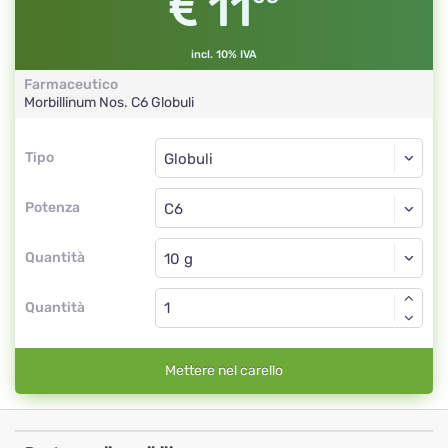
11
incl. 10% IVA
Farmaceutico
Morbillinum Nos.
C6
Globuli
Tipo
Tipo
Globuli
Potenza
C6
Globuli
Quantità
Quantità
Mettere nel carello