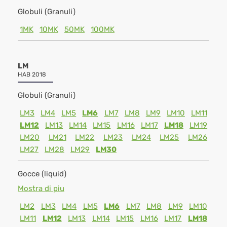
Globuli (Granuli)
1MK
10MK
50MK
100MK
LM
HAB 2018
Globuli (Granuli)
LM3
LM4
LM5
LM6
LM7
LM8
LM9
LM10
LM11
LM12
LM13
LM14
LM15
LM16
LM17
LM18
LM19
LM20
LM21
LM22
LM23
LM24
LM25
LM26
LM27
LM28
LM29
LM30
Gocce (liquid)
Mostra di piu
LM2
LM3
LM4
LM5
LM6
LM7
LM8
LM9
LM10
LM11
LM12
LM13
LM14
LM15
LM16
LM17
LM18