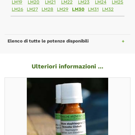
LM19
LM20
LM21
LM22
LM23
LM24
LM25
LM26
LM27
LM28
LM29
LM30
LM31
LM32
Elenco di tutte le potenze disponibili
Ulteriori informazioni ...