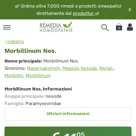
🌿
Ordina oltre 7.000 rimedi e prodotti omeopatici
X
direttamente dal
produttor
🌿
0
pand
indietro
ngua
Morbillinum Nos.
pand
Morbillinum
Nome principale:
Morbillinum Nos.
op
Sinonimo:
Masernabstrich
,
Measles Nosode
,
Morbil.
,
Nos.
pand
Morbillin
,
Morbillinum
eopatia
pand
Morbillinum Nos. Informazioni
vizio
Gruppo principale
:
nosode
pand
Famiglia
:
Paramyxoviridae
guardo
Ultriori informazioni
05