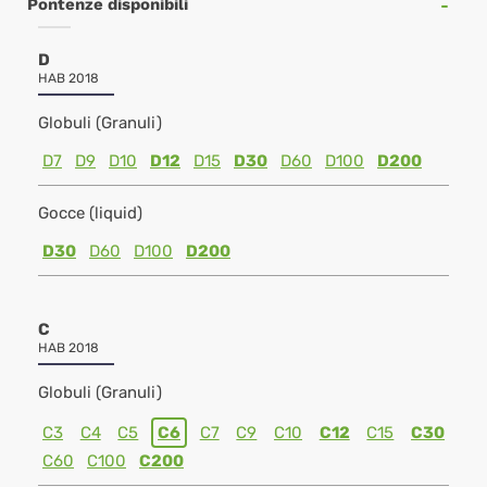
Pontenze disponibili
D
HAB 2018
Globuli (Granuli)
D7
D9
D10
D12
D15
D30
D60
D100
D200
Gocce (liquid)
D30
D60
D100
D200
C
HAB 2018
Globuli (Granuli)
C3
C4
C5
C6
C7
C9
C10
C12
C15
C30
C60
C100
C200