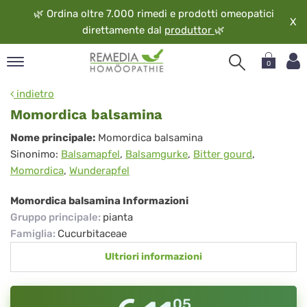
🌿
Ordina oltre 7.000 rimedi e prodotti omeopatici
X
direttamente dal
produttor
🌿
0
pand
indietro
ngua
Momordica balsamina
pand
Momordica
Nome principale:
Momordica balsamina
op
Sinonimo:
Balsamapfel
,
Balsamgurke
,
Bitter gourd
,
balsamina
pand
Momordica
,
Wunderapfel
eopatia
pand
Momordica balsamina Informazioni
vizio
Gruppo principale
:
pianta
pand
Famiglia
:
Cucurbitaceae
guardo
Ultriori informazioni
05