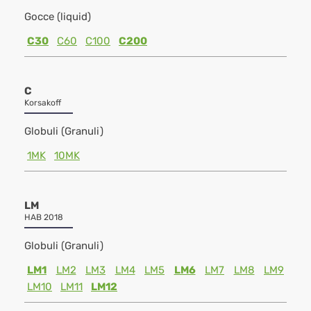
Gocce (liquid)
C30
C60
C100
C200
C
Korsakoff
Globuli (Granuli)
1MK
10MK
LM
HAB 2018
Globuli (Granuli)
LM1
LM2
LM3
LM4
LM5
LM6
LM7
LM8
LM9
LM10
LM11
LM12