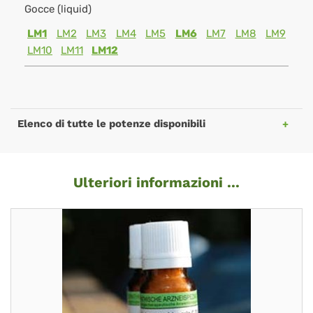
Gocce (liquid)
LM1
LM2
LM3
LM4
LM5
LM6
LM7
LM8
LM9
LM10
LM11
LM12
Elenco di tutte le potenze disponibili
Ulteriori informazioni ...