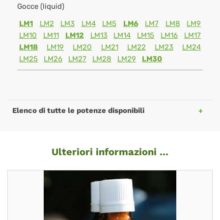
Gocce (liquid)
LM1
LM2
LM3
LM4
LM5
LM6
LM7
LM8
LM9
LM10
LM11
LM12
LM13
LM14
LM15
LM16
LM17
LM18
LM19
LM20
LM21
LM22
LM23
LM24
LM25
LM26
LM27
LM28
LM29
LM30
Elenco di tutte le potenze disponibili
Ulteriori informazioni ...