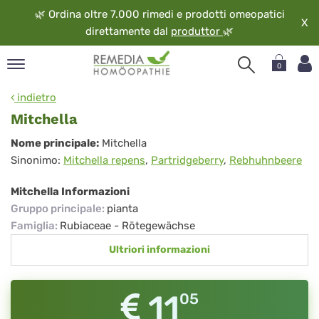
🌿
Ordina oltre 7.000 rimedi e prodotti omeopatici
X
direttamente dal
produttor
🌿
0
pand
indietro
ngua
Mitchella
pand
Mitchella
Nome principale:
Mitchella
op
Sinonimo:
Mitchella repens
,
Partridgeberry
,
Rebhuhnbeere
pand
eopatia
Mitchella Informazioni
pand
Gruppo principale
:
pianta
vizio
Famiglia
:
Rubiaceae - Rötegewächse
pand
Ultriori informazioni
guardo
11
05