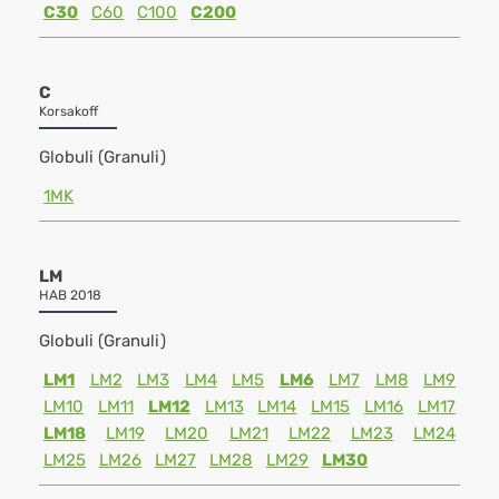
C30
C60
C100
C200
C
Korsakoff
Globuli (Granuli)
1MK
LM
HAB 2018
Globuli (Granuli)
LM1
LM2
LM3
LM4
LM5
LM6
LM7
LM8
LM9
LM10
LM11
LM12
LM13
LM14
LM15
LM16
LM17
LM18
LM19
LM20
LM21
LM22
LM23
LM24
LM25
LM26
LM27
LM28
LM29
LM30