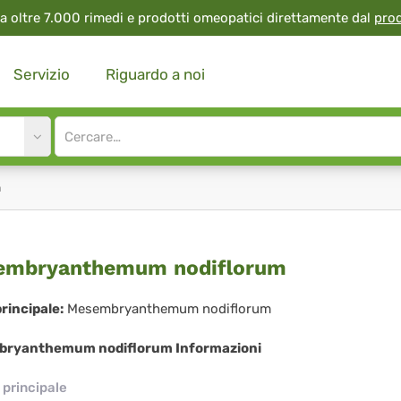
a oltre 7.000 rimedi e prodotti omeopatici direttamente dal
pro
Servizio
Riguardo a noi
Site
search
input
m
sembryanthemum
embryanthemum nodiflorum
iflorum
rincipale:
Mesembryanthemum nodiflorum
ryanthemum nodiflorum Informazioni
principale