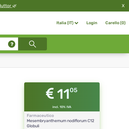
X
duttor
🌿
Login
Carello (
0
)
Italia (IT)
11
05
incl. 10% IVA
Farmaceutico
Mesembryanthemum nodiflorum
C12
Globuli