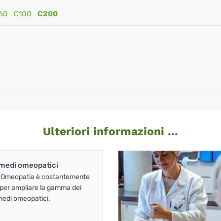
60
C100
C200
Ulteriori informazioni ...
imedi omeopatici
 Omeopatia è costantemente
 per ampliare la gamma dei
imedi omeopatici.