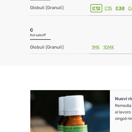
Globuli (Granuli)
C12
C15
C30
C
C
Korsakoff
Globuli (Granuli)
1MK
10MK
Nuovi r
Remedia
al lavoro
singoli r