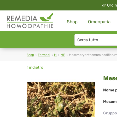
🌿
Ordin
Shop
Omeopatia
Search
type
Shop
Farmaci
M
ME
Mesembryanthemum nodifloru
indietro
Me
Mes
nod
Nome p
Mesemb
Gruppo 