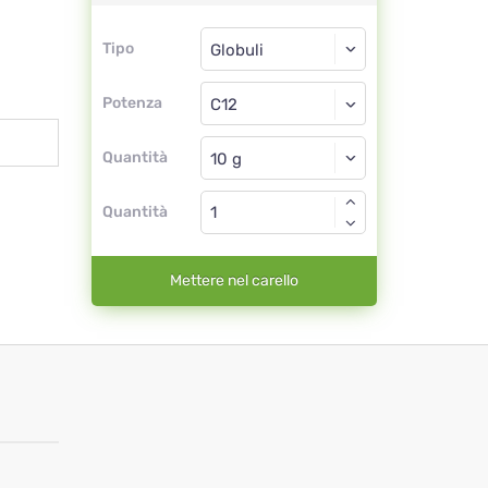
Tipo
Tipo
Globuli
Potenza
C12
Globuli
Quantità
Quantità
Mettere nel carello