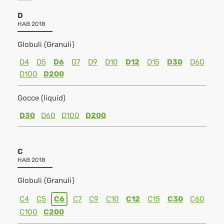
D
HAB 2018
Globuli (Granuli)
D4
D5
D6
D7
D9
D10
D12
D15
D30
D60
D100
D200
Gocce (liquid)
D30
D60
D100
D200
C
HAB 2018
Globuli (Granuli)
C4
C5
C6
C7
C9
C10
C12
C15
C30
C60
C100
C200