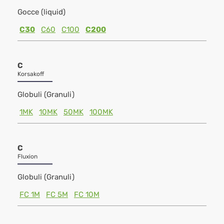
Gocce (liquid)
C30
C60
C100
C200
C
Korsakoff
Globuli (Granuli)
1MK
10MK
50MK
100MK
C
Fluxion
Globuli (Granuli)
FC 1M
FC 5M
FC 10M