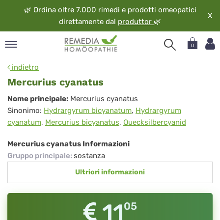
🌿
Ordina oltre 7.000 rimedi e prodotti omeopatici
X
direttamente dal
produttor
🌿
0
pand
indietro
ngua
Mercurius cyanatus
pand
Mercurius
Nome principale:
Mercurius cyanatus
op
Sinonimo:
Hydrargyrum bicyanatum
,
Hydrargyrum
cyanatus
pand
cyanatum
,
Mercurius bicyanatus
,
Quecksilbercyanid
eopatia
pand
Mercurius cyanatus Informazioni
vizio
Gruppo principale
:
sostanza
pand
Ultriori informazioni
guardo
11
05