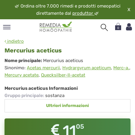
🌿
Ordina oltre 7.000 rimedi e prodotti omeopatici
X
direttamente dal
produttor
🌿
0
pand
indietro
ngua
Mercurius aceticus
pand
Mercurius
Nome principale:
Mercurius aceticus
op
Sinonimo:
Acetas mercurii
,
Hydrargyrum aceticum
,
Merc-a.
,
aceticus
pand
Mercury acetate
,
Quecksilber-II-acetat
eopatia
pand
Mercurius aceticus Informazioni
vizio
Gruppo principale
:
sostanza
pand
Ultriori informazioni
guardo
11
05