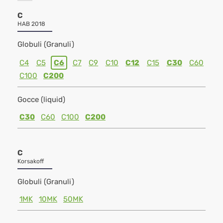
C
HAB 2018
Globuli (Granuli)
C4
C5
C6
C7
C9
C10
C12
C15
C30
C60
C100
C200
Gocce (liquid)
C30
C60
C100
C200
C
Korsakoff
Globuli (Granuli)
1MK
10MK
50MK