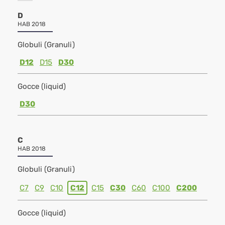
D
HAB 2018
Globuli (Granuli)
D12
D15
D30
Gocce (liquid)
D30
C
HAB 2018
Globuli (Granuli)
C7
C9
C10
C12
C15
C30
C60
C100
C200
Gocce (liquid)