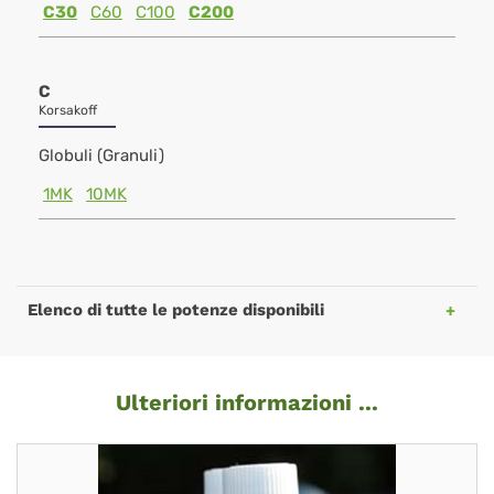
C30
C60
C100
C200
C
Korsakoff
Globuli (Granuli)
1MK
10MK
Elenco di tutte le potenze disponibili
Ulteriori informazioni ...