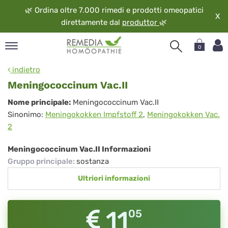
🌿
Ordina oltre 7.000 rimedi e prodotti omeopatici
X
direttamente dal
produttor
🌿
0
pand
indietro
ngua
Meningococcinum Vac.II
pand
Meningococcinum
Nome principale:
Meningococcinum Vac.II
op
Sinonimo:
Meningokokken Impfstoff 2
,
Meningokokken Vac.
Vac.II
pand
2
eopatia
pand
Meningococcinum Vac.II Informazioni
vizio
Gruppo principale
:
sostanza
pand
Ultriori informazioni
guardo
11
05