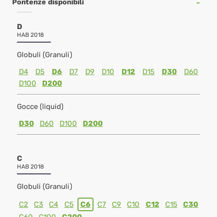
Pontenze disponibili
D
HAB 2018
Globuli (Granuli)
D4
D5
D6
D7
D9
D10
D12
D15
D30
D60
D100
D200
Gocce (liquid)
D30
D60
D100
D200
C
HAB 2018
Globuli (Granuli)
C2
C3
C4
C5
C6
C7
C9
C10
C12
C15
C30