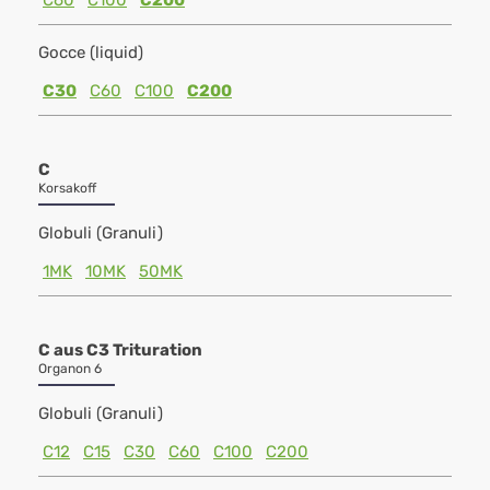
C60
C100
C200
Gocce (liquid)
C30
C60
C100
C200
C
Korsakoff
Globuli (Granuli)
1MK
10MK
50MK
C aus C3 Trituration
Organon 6
Globuli (Granuli)
C12
C15
C30
C60
C100
C200