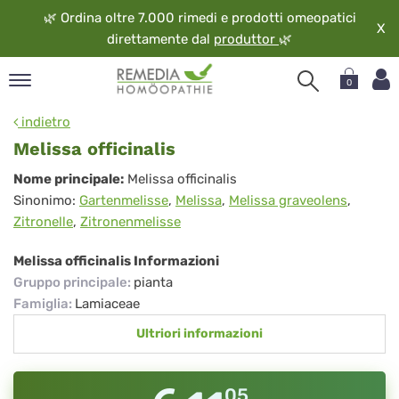
🌿
Ordina oltre 7.000 rimedi e prodotti omeopatici
X
direttamente dal
produttor
🌿
0
pand
indietro
ngua
Melissa officinalis
pand
Melissa
Nome principale:
Melissa officinalis
op
Sinonimo:
Gartenmelisse
,
Melissa
,
Melissa graveolens
,
officinalis
pand
Zitronelle
,
Zitronenmelisse
eopatia
pand
Melissa officinalis Informazioni
vizio
Gruppo principale
:
pianta
pand
Famiglia
:
Lamiaceae
guardo
Ultriori informazioni
05