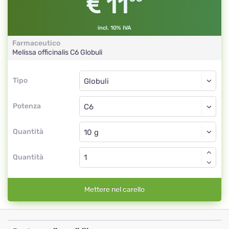
11
incl. 10% IVA
Farmaceutico
Melissa officinalis
C6
Globuli
Tipo
Tipo
Globuli
Potenza
C6
Globuli
Quantità
Quantità
Mettere nel carello