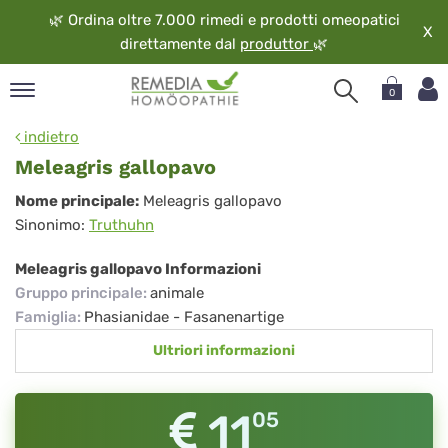
🌿
Ordina oltre 7.000 rimedi e prodotti omeopatici
X
direttamente dal
produttor
🌿
0
pand
indietro
ngua
Meleagris gallopavo
pand
Meleagris
Nome principale:
Meleagris gallopavo
op
Sinonimo:
Truthuhn
gallopavo
pand
eopatia
Meleagris gallopavo Informazioni
pand
Gruppo principale
:
animale
vizio
Famiglia
:
Phasianidae - Fasanenartige
pand
Ultriori informazioni
guardo
11
05