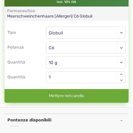
incl. 10% IVA
Farmaceutico
Meerschweinchenhaare (Allergen)
C6
Globuli
Tipo
Tipo
Globuli
Potenza
C6
Globuli
Quantità
Quantità
Mettere nel carello
Pontenze disponibili