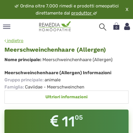
🌿
Ordina oltre 7.000 rimedi e prodotti omeopatici
X
direttamente dal
produttor
🌿
0
pand
indietro
ngua
Meerschweinchenhaare (Allergen)
pand
Meerschweinchenhaare
Nome principale:
Meerschweinchenhaare (Allergen)
op
(Allergen)
pand
Meerschweinchenhaare (Allergen) Informazioni
eopatia
Gruppo principale
:
animale
pand
Famiglia
:
Caviidae - Meerschweinchen
vizio
Ultriori informazioni
pand
guardo
11
05