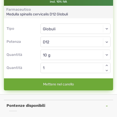
incl. 10% IVA
Farmaceutico
Medulla spinalis cervicalis
D12
Globuli
Tipo
Tipo
Globuli
Potenza
D12
Globuli
Quantità
Quantità
Mettere nel carello
Pontenze disponibili