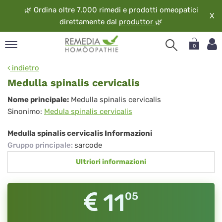
🌿
Ordina oltre 7.000 rimedi e prodotti omeopatici
X
direttamente dal
produttor
🌿
0
pand
indietro
ngua
Medulla spinalis cervicalis
pand
Medulla
Nome principale:
Medulla spinalis cervicalis
op
Sinonimo:
Medula spinalis cervicalis
spinalis
pand
eopatia
cervicalis
Medulla spinalis cervicalis Informazioni
pand
Gruppo principale
:
sarcode
vizio
Ultriori informazioni
pand
guardo
11
05