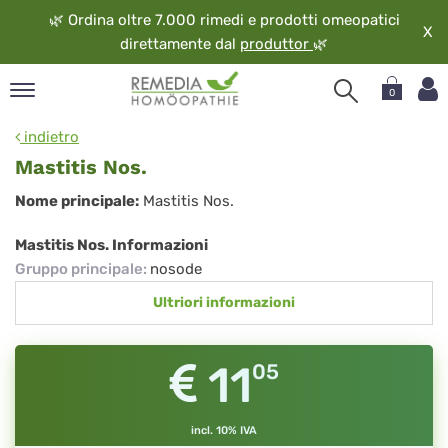
🌿
Ordina oltre 7.000 rimedi e prodotti omeopatici
X
direttamente dal
produttor
🌿
0
pand
indietro
ngua
Mastitis Nos.
pand
Mastitis
Nome principale:
Mastitis Nos.
op
Nos.
pand
Mastitis Nos. Informazioni
eopatia
Gruppo principale
:
nosode
pand
Ultriori informazioni
vizio
pand
guardo
11
05
incl. 10% IVA