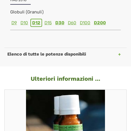
HAB 2018
Globuli (Granuli)
D9
D10
D12
D15
D30
D60
D100
D200
Elenco di tutte le potenze disponibili
Ulteriori informazioni ...