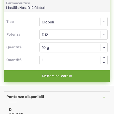
Farmaceutico
Mastitis Nos.
D12
Globuli
Tipo
Tipo
Globuli
Potenza
D12
Globuli
Quantità
Quantità
Mettere nel carello
Pontenze disponibili
D