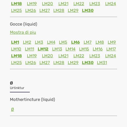
LM18
LM19
LM20
LM21
LM22
LM23
LM24
LM25
LM26
LM27
LM28
LM29
LM30
Gocce (liquid)
Mostra di piu
LM1
LM2
LM3
LM4
LM5
LM6
LM7
LM8
LM9
LM10
LM11
LM12
LM13
LM14
LM15
LM16
LM17
LM18
LM19
LM20
LM21
LM22
LM23
LM24
LM25
LM26
LM27
LM28
LM29
LM30
LM31
Ø
Urtinktur
Mothertincture (liquid)
Ø