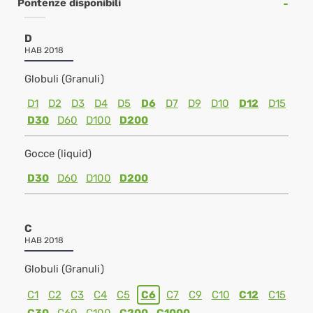
Pontenze disponibili
D
HAB 2018
Globuli (Granuli)
D1
D2
D3
D4
D5
D6
D7
D9
D10
D12
D15
D30
D60
D100
D200
Gocce (liquid)
D30
D60
D100
D200
C
HAB 2018
Globuli (Granuli)
C1
C2
C3
C4
C5
C6
C7
C9
C10
C12
C15