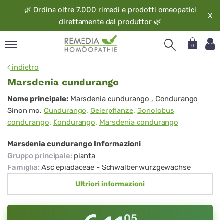
🌿
Ordina oltre 7.000 rimedi e prodotti omeopatici
X
direttamente dal
produttor
🌿
0
pand
indietro
ngua
Marsdenia cundurango
pand
Marsdenia
Nome principale:
Marsdenia cundurango
, Condurango
op
Sinonimo:
Cundurango
,
Geierpflanze
,
Gonolobus
cundurango
pand
condurango
,
Kondurango
,
Marsdenia condurango
eopatia
pand
Marsdenia cundurango Informazioni
vizio
Gruppo principale
:
pianta
pand
Famiglia
:
Asclepiadaceae - Schwalbenwurzgewächse
guardo
Ultriori informazioni
05