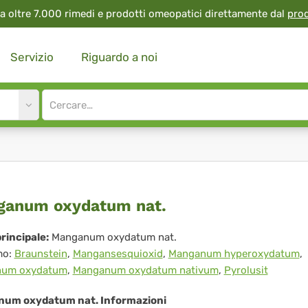
a oltre 7.000 rimedi e prodotti omeopatici direttamente dal
pro
Servizio
Riguardo a noi
Site
search
input
nganum
ganum oxydatum nat.
ydatum
rincipale:
Manganum oxydatum nat.
mo:
Braunstein
,
Mangansesquioxid
,
Manganum hyperoxydatum
,
.
um oxydatum
,
Manganum oxydatum nativum
,
Pyrolusit
um oxydatum nat. Informazioni