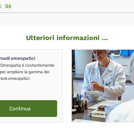
5
Q6
Ulteriori informazioni ...
imedi omeopatici
 Omeopatia è costantemente
 per ampliare la gamma dei
imedi omeopatici.
Continua