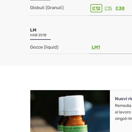
Globuli (Granuli)
C12
C15
C30
LM
HAB 2018
Gocce (liquid)
LM1
Nuovi r
Remedia
al lavoro
singoli r