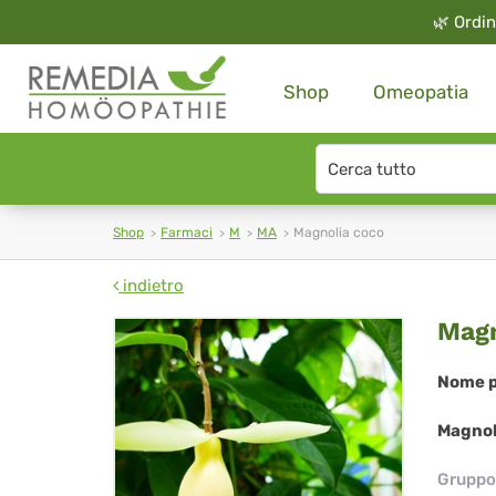
🌿
Ordin
Shop
Omeopatia
Search
type
Shop
Farmaci
M
MA
Magnolia coco
indietro
Mag
Magn
co
Nome p
Magnol
Gruppo 