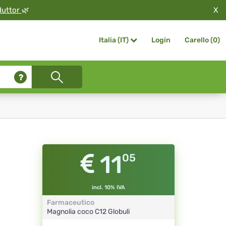
X
duttor
🌿
Login
Carello (
0
)
Italia (IT)
11
05
incl. 10% IVA
Farmaceutico
Magnolia coco
C12
Globuli