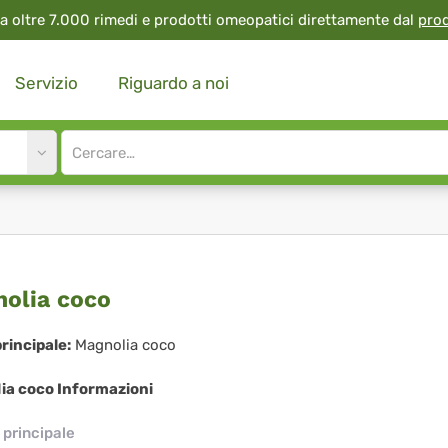
a oltre 7.000 rimedi e prodotti omeopatici direttamente dal
pro
Servizio
Riguardo a noi
Site
search
input
nolia
olia coco
co
rincipale:
Magnolia coco
ia coco Informazioni
principale