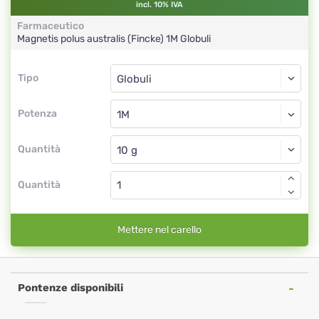
incl. 10% IVA
Farmaceutico
Magnetis polus australis (Fincke)
1M
Globuli
Tipo
Tipo
Globuli
Potenza
1M
Globuli
Quantità
Quantità
Mettere nel carello
Pontenze disponibili