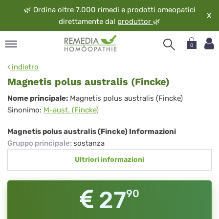
🌿
Ordina oltre 7.000 rimedi e prodotti omeopatici
X
direttamente dal
produttor
🌿
0
pand
indietro
ngua
Magnetis polus australis (Fincke)
pand
Magnetis
Nome principale:
Magnetis polus australis (Fincke)
op
Sinonimo:
M-aust. (Fincke)
polus
pand
eopatia
australis
Magnetis polus australis (Fincke) Informazioni
pand
(Fincke)
Gruppo principale
:
sostanza
vizio
Ultriori informazioni
pand
guardo
27
90