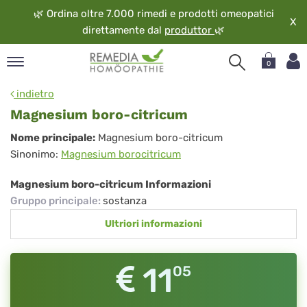
🌿
Ordina oltre 7.000 rimedi e prodotti omeopatici
X
direttamente dal
produttor
🌿
0
pand
indietro
ngua
Magnesium boro-citricum
pand
Magnesium
Nome principale:
Magnesium boro-citricum
op
Sinonimo:
Magnesium borocitricum
boro-
pand
eopatia
citricum
Magnesium boro-citricum Informazioni
pand
Gruppo principale
:
sostanza
vizio
Ultriori informazioni
pand
guardo
11
05