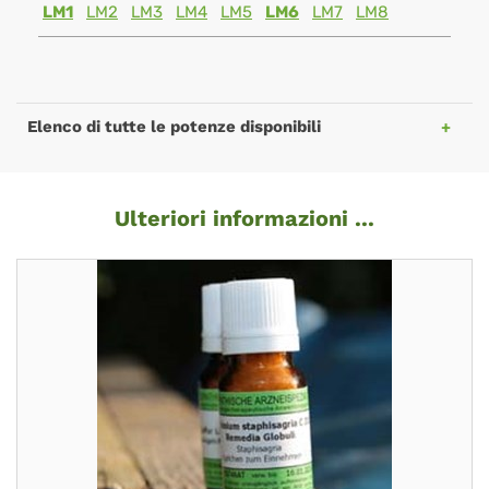
LM1
LM2
LM3
LM4
LM5
LM6
LM7
LM8
Elenco di tutte le potenze disponibili
Ulteriori informazioni ...