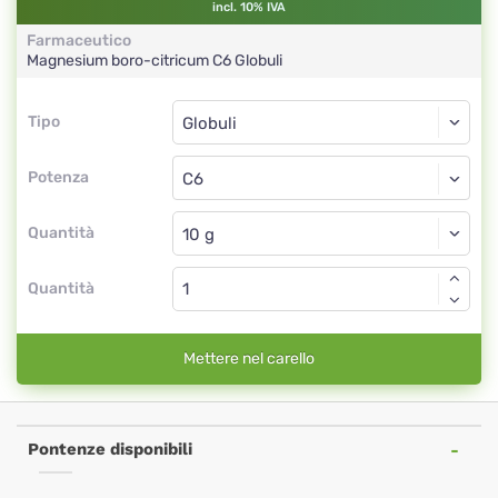
incl. 10% IVA
Farmaceutico
Magnesium boro-citricum
C6
Globuli
Tipo
Tipo
Globuli
Potenza
C6
Globuli
Quantità
Quantità
Mettere nel carello
Pontenze disponibili