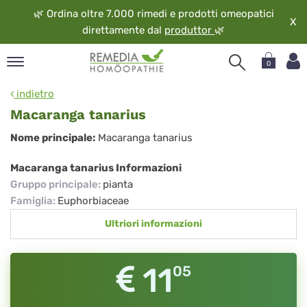
🌿
Ordina oltre 7.000 rimedi e prodotti omeopatici
X
direttamente dal
produttor
🌿
0
pand
indietro
ngua
Macaranga tanarius
pand
Macaranga
Nome principale:
Macaranga tanarius
op
tanarius
pand
Macaranga tanarius Informazioni
eopatia
Gruppo principale
:
pianta
pand
Famiglia
:
Euphorbiaceae
vizio
Ultriori informazioni
pand
guardo
11
05