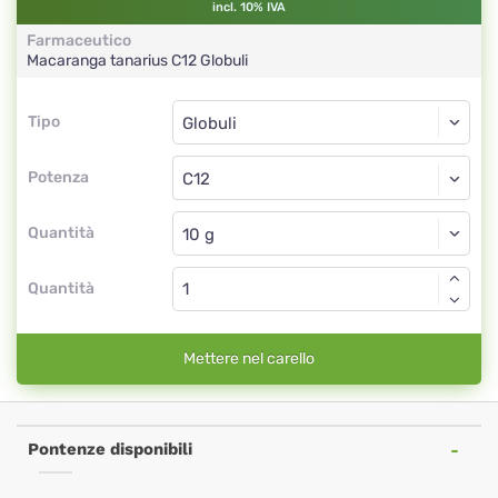
incl. 10% IVA
Farmaceutico
Macaranga tanarius
C12
Globuli
Tipo
Tipo
Globuli
Potenza
C12
Globuli
Quantità
Quantità
Mettere nel carello
Pontenze disponibili