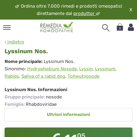
🌿
Ordina oltre 7.000 rimedi e prodotti omeopatici
X
direttamente dal
produttor
🌿
0
pand
indietro
ngua
Lyssinum Nos.
pand
Lyssinum
Nome principale:
Lyssinum Nos.
op
Sinonimo:
Hydrophobium Nosode
,
Lyssin
,
Lyssinum
,
Nos.
pand
Rabies
,
Saliva of a rabid dog
,
Tollwutnosode
eopatia
pand
Lyssinum Nos. Informazioni
vizio
Gruppo principale
:
nosode
pand
Famiglia
:
Rhabdoviridae
guardo
Ultriori informazioni
05