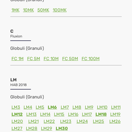
1MK
10MK
50MK
100MK
C
Fluxion
Globuli (Granuli)
FC 1M
FC 5M
FC 10M
FC 50M
FC 100M
LM
HAB 2018
Globuli (Granuli)
LM3
LM4
LM5
LM6
LM7
LM8
LM9
LM10
LM11
LM12
LM13
LM14
LM15
LM16
LM17
LM18
LM19
LM20
LM21
LM22
LM23
LM24
LM25
LM26
LM27
LM28
LM29
LM30