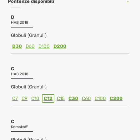
Pontenze disponibili
D
HAB 2018
Globuli (Granuli)
D30
D60
D100
D200
C
HAB 2018
Globuli (Granuli)
C7
C9
C10
C12
C15
C30
C60
C100
C200
C
Korsakoff
Globuli (Granuli)