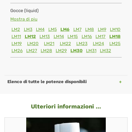
Gocce (liquid)
Mostra di piu
LM2
LM3
LM4
LM5
LM6
LM7
LM8
LM9
LM10
LM11
LM12
LM13
LM14
LM15
LM16
LM17
LM18
LM19
LM20
LM21
LM22
LM23
LM24
LM25
LM26
LM27
LM28
LM29
LM30
LM31
LM32
Elenco di tutte le potenze disponibili
Ulteriori informazioni ...